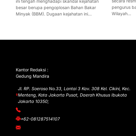
secara res
ini tengah menghadapi skandal kejahatan
pengurus ba
besar berupa pengoplosan Bahan Bakar
Wilayah…
Minyak (BBM). Dugaan kejahatan ini…
GET IN TOUCH
Kantor Redaksi :
Gedung Mandira
Jl. RP. Soeroso No.33, Lantai 3 Kav. 308 Kel. Cikini, Kec.
Menteng, Kota Jakarta Pusat, Daerah Khusus Ibukota
Jakarta 10350;
(021) 3908026
+62-081287514107
adm@iawnews.com