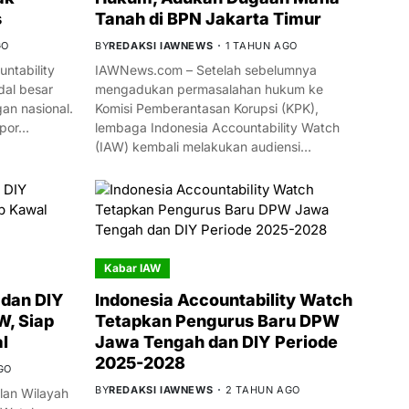
s
Tanah di BPN Jakarta Timur
GO
BY
REDAKSI IAWNEWS
1 TAHUN AGO
ntability
IAWNews.com – Setelah sebelumnya
al besar
mengadukan permasalahan hukum ke
n nasional.
Komisi Pemberantasan Korupsi (KPK),
mpor…
lembaga Indonesia Accountability Watch
(IAW) kembali melakukan audiensi…
Kabar IAW
dan DIY
Indonesia Accountability Watch
W, Siap
Tetapkan Pengurus Baru DPW
l
Jawa Tengah dan DIY Periode
2025-2028
GO
BY
REDAKSI IAWNEWS
2 TAHUN AGO
an Wilayah