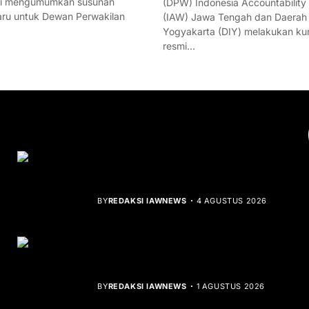
mi mengumumkan susunan
(DPW) Indonesia Accountability
ru untuk Dewan Perwakilan
(IAW) Jawa Tengah dan Daerah
Yogyakarta (DIY) melakukan ku
resmi…
YOU MIGHT LIKE
Rocha Gibson Debut Lewat Single
Dibalik Tawaku Bergenre Slow Rock
BY
REDAKSI IAWNEWS
4 AGUSTUS 2026
Teluk Mata Ikan Keruh, Nelayan Soroti
Dampak Cut and Fill
BY
REDAKSI IAWNEWS
1 AGUSTUS 2026