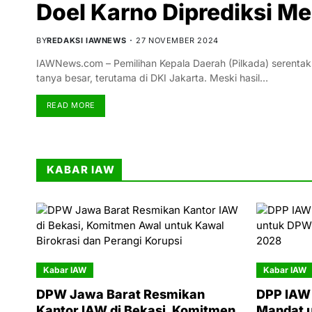
Doel Karno Diprediksi M
BY
REDAKSI IAWNEWS
27 NOVEMBER 2024
IAWNews.com – Pemilihan Kepala Daerah (Pilkada) serenta
tanya besar, terutama di DKI Jakarta. Meski hasil…
READ MORE
KABAR IAW
Kabar IAW
Kabar IAW
DPW Jawa Barat Resmikan
DPP IAW 
Kantor IAW di Bekasi, Komitmen
Mandat 