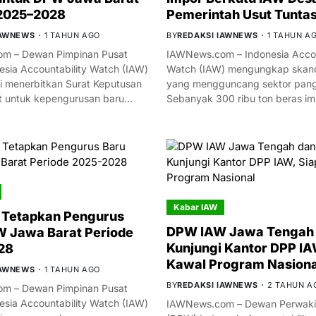
 2025–2028
Pemerintah Usut Tunta
IAWNEWS
1 TAHUN AGO
BY
REDAKSI IAWNEWS
1 TAHUN A
m – Dewan Pimpinan Pusat
IAWNews.com – Indonesia Accou
esia Accountability Watch (IAW)
Watch (IAW) mengungkap skand
i menerbitkan Surat Keputusan
yang mengguncang sektor panga
t untuk kepengurusan baru…
Sebanyak 300 ribu ton beras i
Kabar IAW
 Tetapkan Pengurus
DPW IAW Jawa Tengah 
 Jawa Barat Periode
Kunjungi Kantor DPP IA
28
Kawal Program Nasiona
IAWNEWS
1 TAHUN AGO
BY
REDAKSI IAWNEWS
2 TAHUN A
m – Dewan Pimpinan Pusat
esia Accountability Watch (IAW)
IAWNews.com – Dewan Perwakil