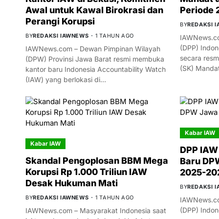
Awal untuk Kawal Birokrasi dan
Periode
Perangi Korupsi
BY
REDAKSI 
BY
REDAKSI IAWNEWS
1 TAHUN AGO
IAWNews.co
(DPP) Indon
IAWNews.com – Dewan Pimpinan Wilayah
secara resm
(DPW) Provinsi Jawa Barat resmi membuka
(SK) Manda
kantor baru Indonesia Accountability Watch
(IAW) yang berlokasi di…
Kabar IAW
Kabar IAW
DPP IAW
Skandal Pengoplosan BBM Mega
Baru DPW
Korupsi Rp 1.000 Triliun IAW
2025-20
Desak Hukuman Mati
BY
REDAKSI 
BY
REDAKSI IAWNEWS
1 TAHUN AGO
IAWNews.co
(DPP) Indon
IAWNews.com – Masyarakat Indonesia saat