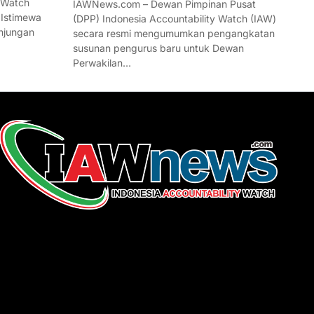
 Watch
IAWNews.com – Dewan Pimpinan Pusat
 Istimewa
(DPP) Indonesia Accountability Watch (IAW)
njungan
secara resmi mengumumkan pengangkatan
susunan pengurus baru untuk Dewan
Perwakilan…