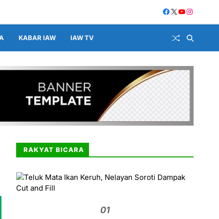
A
KABAR IAW
IAW TV
RAKYAT BICARA
01