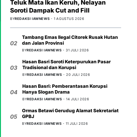
Teluk Mata Ikan Keruh, Nelayan
Soroti Dampak Cut and Fill
BY
REDAKSI IAWNEWS
1 AGUSTUS 2026
Tambang Emas Ilegal Citorek Rusak Hutan
dan Jalan Provinsi
02
BY
REDAKSI IAWNEWS
31 JULI 2026
Hasan Basri Soroti Keterpurukan Pasar
Tradisional dan Korupsi
03
BY
REDAKSI IAWNEWS
20 JULI 2026
Hasan Basri: Pemberantasan Korupsi
Hanya Slogan Drama
04
BY
REDAKSI IAWNEWS
14 JULI 2026
Ormas Betawi Gerudug Alamat Sekretariat
GPBJ
05
BY
REDAKSI IAWNEWS
11 JULI 2026