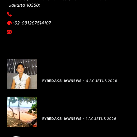
Jakarta 10350;
(021) 3908026
+62-081287514107
adm@iawnews.com
YOU MIGHT LIKE
Rocha Gibson Debut Lewat Single
Dibalik Tawaku Bergenre Slow Rock
BY
REDAKSI IAWNEWS
4 AGUSTUS 2026
Teluk Mata Ikan Keruh, Nelayan Soroti
Dampak Cut and Fill
BY
REDAKSI IAWNEWS
1 AGUSTUS 2026