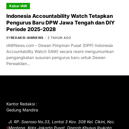
Kabar IAW
Indonesia Accountability Watch Tetapkan
Pengurus Baru DPW Jawa Tengah dan DIY
Periode 2025-2028
BY
REDAKSI IAWNEWS
2 TAHUN AGO
IAWNews.com – Dewan Pimpinan Pusat (DPP) Indonesia
Accountability Watch (IAW) secara resmi mengumumkan
pengangkatan susunan pengurus baru untuk Dewan
Perwakilan…
GET IN TOUCH
Kantor Redaksi :
Gedung Mandira
Jl. RP. Soeroso No.33, Lantai 3 Kav. 308 Kel. Cikini, Kec.
Menteng, Kota Jakarta Pusat, Daerah Khusus Ibukota