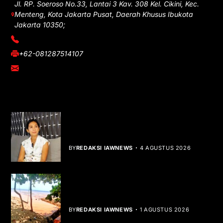
Jl. RP. Soeroso No.33, Lantai 3 Kav. 308 Kel. Cikini, Kec.
Menteng, Kota Jakarta Pusat, Daerah Khusus Ibukota
Jakarta 10350;
(021) 3908026
+62-081287514107
adm@iawnews.com
YOU MIGHT LIKE
Rocha Gibson Debut Lewat Single
Dibalik Tawaku Bergenre Slow Rock
BY
REDAKSI IAWNEWS
4 AGUSTUS 2026
Teluk Mata Ikan Keruh, Nelayan Soroti
Dampak Cut and Fill
BY
REDAKSI IAWNEWS
1 AGUSTUS 2026