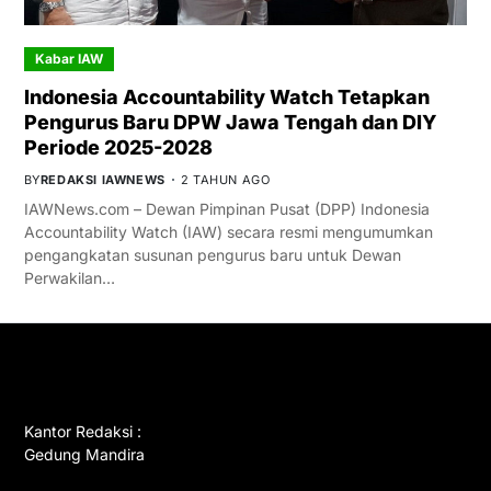
Kabar IAW
Indonesia Accountability Watch Tetapkan
Pengurus Baru DPW Jawa Tengah dan DIY
Periode 2025-2028
BY
REDAKSI IAWNEWS
2 TAHUN AGO
IAWNews.com – Dewan Pimpinan Pusat (DPP) Indonesia
Accountability Watch (IAW) secara resmi mengumumkan
pengangkatan susunan pengurus baru untuk Dewan
Perwakilan…
GET IN TOUCH
Kantor Redaksi :
Gedung Mandira