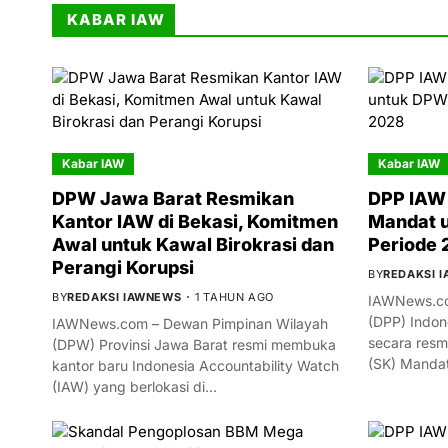
KABAR IAW
Kabar IAW
Kabar IAW
DPW Jawa Barat Resmikan
DPP IAW 
Kantor IAW di Bekasi, Komitmen
Mandat 
Awal untuk Kawal Birokrasi dan
Periode
Perangi Korupsi
BY
REDAKSI 
BY
REDAKSI IAWNEWS
1 TAHUN AGO
IAWNews.co
(DPP) Indon
IAWNews.com – Dewan Pimpinan Wilayah
secara resm
(DPW) Provinsi Jawa Barat resmi membuka
(SK) Manda
kantor baru Indonesia Accountability Watch
(IAW) yang berlokasi di…