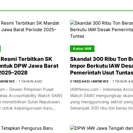
Kabar IAW
Resmi Terbitkan SK
Skandal 300 Ribu Ton B
untuk DPW Jawa Barat
Impor Berkutu IAW Des
 2025–2028
Pemerintah Usut Tunta
IAWNEWS
1 TAHUN AGO
BY
REDAKSI IAWNEWS
1 TAHUN A
m – Dewan Pimpinan Pusat
IAWNews.com – Indonesia Accou
esia Accountability Watch (IAW)
Watch (IAW) mengungkap skand
i menerbitkan Surat Keputusan
yang mengguncang sektor panga
t untuk kepengurusan baru…
Sebanyak 300 ribu ton beras i