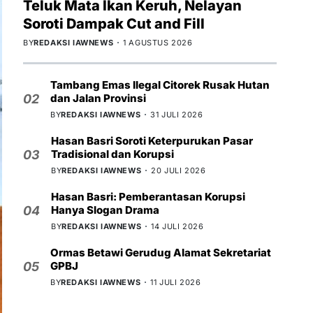
Teluk Mata Ikan Keruh, Nelayan
Soroti Dampak Cut and Fill
BY
REDAKSI IAWNEWS
1 AGUSTUS 2026
Tambang Emas Ilegal Citorek Rusak Hutan
dan Jalan Provinsi
02
BY
REDAKSI IAWNEWS
31 JULI 2026
Hasan Basri Soroti Keterpurukan Pasar
Tradisional dan Korupsi
03
BY
REDAKSI IAWNEWS
20 JULI 2026
Hasan Basri: Pemberantasan Korupsi
Hanya Slogan Drama
04
BY
REDAKSI IAWNEWS
14 JULI 2026
Ormas Betawi Gerudug Alamat Sekretariat
GPBJ
05
BY
REDAKSI IAWNEWS
11 JULI 2026