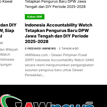
Kabar IAW
dan DIY
Indonesia Accountability Watch
W, Siap
Tetapkan Pengurus Baru DPW
l
Jawa Tengah dan DIY Periode
2025-2028
GO
BY
REDAKSI IAWNEWS
2 TAHUN AGO
an Wilayah
 Watch
IAWNews.com – Dewan Pimpinan Pusat
 Istimewa
(DPP) Indonesia Accountability Watch (IAW)
njungan
secara resmi mengumumkan pengangkatan
susunan pengurus baru untuk Dewan
Perwakilan…