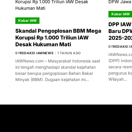
Kabar IAW
Kabar IAW
DPP IAW
Skandal Pengoplosan BBM Mega
Baru DPW
Korupsi Rp 1.000 Triliun IAW
2025-20
Desak Hukuman Mati
BY
REDAKSI 
BY
REDAKSI IAWNEWS
1 TAHUN AGO
IAWNews.co
(DPP) Indon
IAWNews.com – Masyarakat Indonesia saat
secara res
ini tengah menghadapi skandal kejahatan
pengurus ba
besar berupa pengoplosan Bahan Bakar
Wilayah…
Minyak (BBM). Dugaan kejahatan ini…
GET IN TOUCH