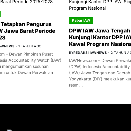
Kabar IAW
 Tetapkan Pengurus
DPW IAW Jawa Tengah 
 Jawa Barat Periode
Kunjungi Kantor DPP IA
28
Kawal Program Nasiona
IAWNEWS
1 TAHUN AGO
BY
REDAKSI IAWNEWS
2 TAHUN A
m – Dewan Pimpinan Pusat
esia Accountability Watch (IAW)
IAWNews.com – Dewan Perwakil
mi mengumumkan susunan
(DPW) Indonesia Accountability
ru untuk Dewan Perwakilan
(IAW) Jawa Tengah dan Daerah
Yogyakarta (DIY) melakukan ku
resmi…
YOU MIGHT LIKE