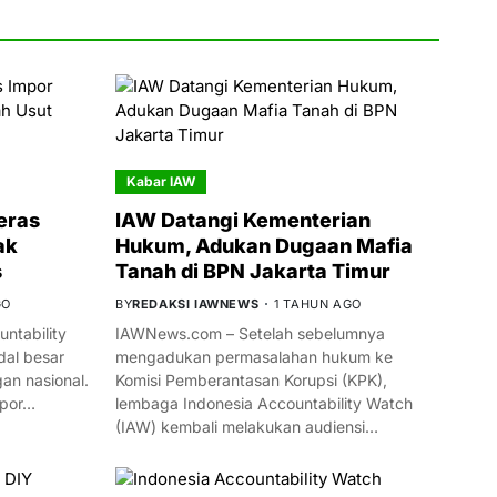
Kabar IAW
eras
IAW Datangi Kementerian
ak
Hukum, Adukan Dugaan Mafia
s
Tanah di BPN Jakarta Timur
GO
BY
REDAKSI IAWNEWS
1 TAHUN AGO
ntability
IAWNews.com – Setelah sebelumnya
al besar
mengadukan permasalahan hukum ke
n nasional.
Komisi Pemberantasan Korupsi (KPK),
mpor…
lembaga Indonesia Accountability Watch
(IAW) kembali melakukan audiensi…