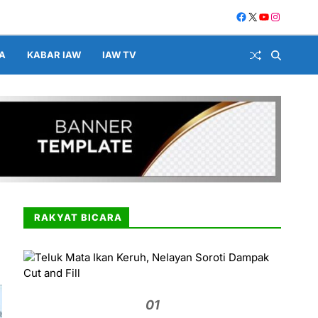
A
KABAR IAW
IAW TV
RAKYAT BICARA
01