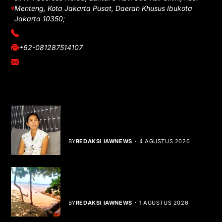
Menteng, Kota Jakarta Pusat, Daerah Khusus Ibukota
Jakarta 10350;
(021) 3908026
+62-081287514107
adm@iawnews.com
YOU MIGHT LIKE
Rocha Gibson Debut Lewat Single
Dibalik Tawaku Bergenre Slow Rock
BY
REDAKSI IAWNEWS
4 AGUSTUS 2026
Teluk Mata Ikan Keruh, Nelayan Soroti
Dampak Cut and Fill
BY
REDAKSI IAWNEWS
1 AGUSTUS 2026