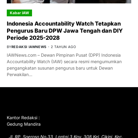
Kabar IAW
Indonesia Accountability Watch Tetapkan
Pengurus Baru DPW Jawa Tengah dan DIY
Periode 2025-2028
BY
REDAKSI IAWNEWS
2 TAHUN AGO
IAWNews.com – Dewan Pimpinan Pusat (DPP) Indonesia
Accountability Watch (IAW) secara resmi mengumumkan
pengangkatan susunan pengurus baru untuk Dewan
Perwakilan…
GET IN TOUCH
Kantor Redaksi :
Gedung Mandira
Jl. RP. Soeroso No.33, Lantai 3 Kav. 308 Kel. Cikini, Kec.