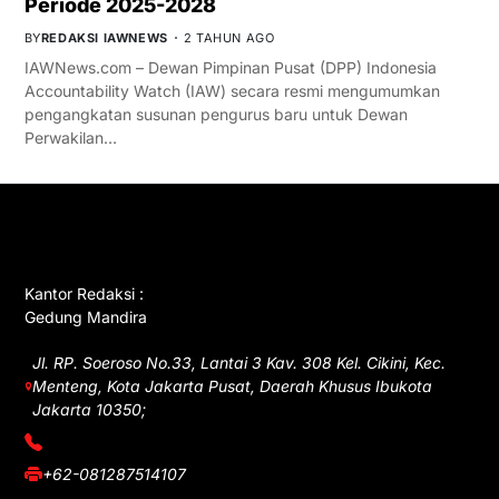
Periode 2025-2028
BY
REDAKSI IAWNEWS
2 TAHUN AGO
IAWNews.com – Dewan Pimpinan Pusat (DPP) Indonesia
Accountability Watch (IAW) secara resmi mengumumkan
pengangkatan susunan pengurus baru untuk Dewan
Perwakilan…
GET IN TOUCH
Kantor Redaksi :
Gedung Mandira
Jl. RP. Soeroso No.33, Lantai 3 Kav. 308 Kel. Cikini, Kec.
Menteng, Kota Jakarta Pusat, Daerah Khusus Ibukota
Jakarta 10350;
(021) 3908026
+62-081287514107