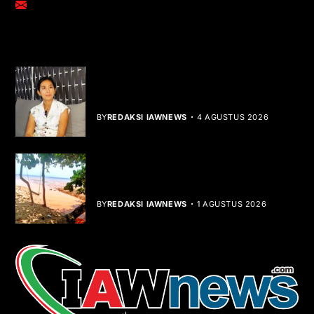
adm@iawnews.com
YOU MIGHT LIKE
Rocha Gibson Debut Lewat Single
Dibalik Tawaku Bergenre Slow Rock
BY
REDAKSI IAWNEWS
4 AGUSTUS 2026
Teluk Mata Ikan Keruh, Nelayan Soroti
Dampak Cut and Fill
BY
REDAKSI IAWNEWS
1 AGUSTUS 2026