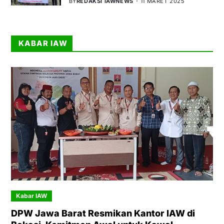
BY
REDAKSI IAWNEWS
11 MARET 2025
KABAR IAW
Kabar IAW
DPW Jawa Barat Resmikan Kantor IAW di