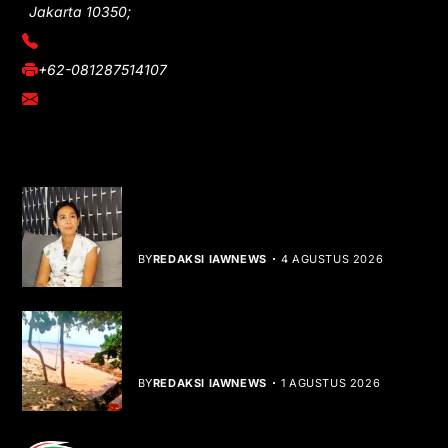
Jakarta 10350;
(021) 3908026
+62-081287514107
adm@iawnews.com
YOU MIGHT LIKE
Rocha Gibson Debut Lewat Single
Dibalik Tawaku Bergenre Slow Rock
BY
REDAKSI IAWNEWS
4 AGUSTUS 2026
Teluk Mata Ikan Keruh, Nelayan Soroti
Dampak Cut and Fill
BY
REDAKSI IAWNEWS
1 AGUSTUS 2026