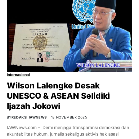
Internasional
Wilson Lalengke Desak
UNESCO & ASEAN Selidiki
Ijazah Jokowi
BY
REDAKSI IAWNEWS
18 NOVEMBER 2025
IAWNews.com – Demi menjaga transparansi demokrasi dan
akuntabilitas hukum, jurnalis sekaligus aktivis hak asasi