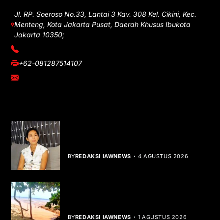
Jl. RP. Soeroso No.33, Lantai 3 Kav. 308 Kel. Cikini, Kec.
Menteng, Kota Jakarta Pusat, Daerah Khusus Ibukota
Jakarta 10350;
(021) 3908026
+62-081287514107
adm@iawnews.com
YOU MIGHT LIKE
Rocha Gibson Debut Lewat Single
Dibalik Tawaku Bergenre Slow Rock
BY
REDAKSI IAWNEWS
4 AGUSTUS 2026
Teluk Mata Ikan Keruh, Nelayan Soroti
Dampak Cut and Fill
BY
REDAKSI IAWNEWS
1 AGUSTUS 2026