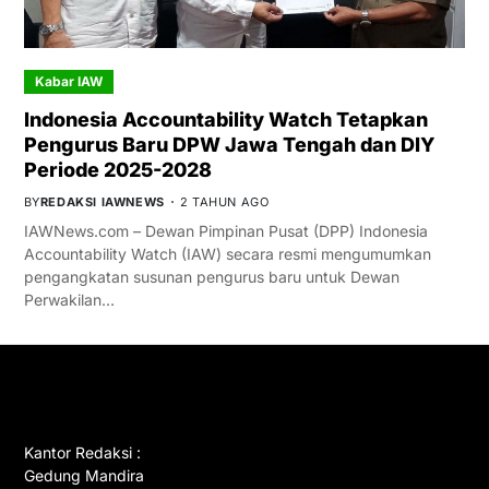
Kabar IAW
Indonesia Accountability Watch Tetapkan
Pengurus Baru DPW Jawa Tengah dan DIY
Periode 2025-2028
BY
REDAKSI IAWNEWS
2 TAHUN AGO
IAWNews.com – Dewan Pimpinan Pusat (DPP) Indonesia
Accountability Watch (IAW) secara resmi mengumumkan
pengangkatan susunan pengurus baru untuk Dewan
Perwakilan…
GET IN TOUCH
Kantor Redaksi :
Gedung Mandira