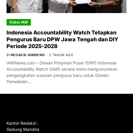
Kabar IAW
Indonesia Accountability Watch Tetapkan
Pengurus Baru DPW Jawa Tengah dan DIY
Periode 2025-2028
BY
REDAKSI IAWNEWS
2 TAHUN AGO
IAWNews.com – Dewan Pimpinan Pusat (DPP) Indonesia
Accountability Watch (IAW) secara resmi mengumumkan
pengangkatan susunan pengurus baru untuk Dewan
Perwakilan…
GET IN TOUCH
Kantor Redaksi :
Gedung Mandira