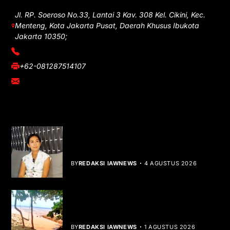
Jl. RP. Soeroso No.33, Lantai 3 Kav. 308 Kel. Cikini, Kec.
Menteng, Kota Jakarta Pusat, Daerah Khusus Ibukota
Jakarta 10350;
(021) 3908026
+62-081287514107
adm@iawnews.com
YOU MIGHT LIKE
Rocha Gibson Debut Lewat Single
Dibalik Tawaku Bergenre Slow Rock
BY
REDAKSI IAWNEWS
4 AGUSTUS 2026
Teluk Mata Ikan Keruh, Nelayan Soroti
Dampak Cut and Fill
BY
REDAKSI IAWNEWS
1 AGUSTUS 2026