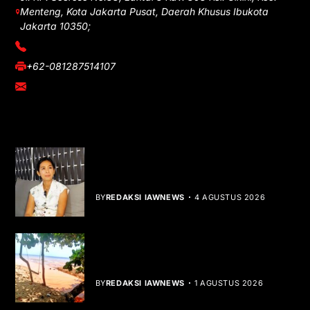
Menteng, Kota Jakarta Pusat, Daerah Khusus Ibukota
Jakarta 10350;
(021) 3908026
+62-081287514107
adm@iawnews.com
YOU MIGHT LIKE
Rocha Gibson Debut Lewat Single
Dibalik Tawaku Bergenre Slow Rock
BY
REDAKSI IAWNEWS
4 AGUSTUS 2026
Teluk Mata Ikan Keruh, Nelayan Soroti
Dampak Cut and Fill
BY
REDAKSI IAWNEWS
1 AGUSTUS 2026