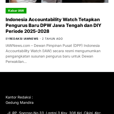
Kabar IAW
Indonesia Accountability Watch Tetapkan
Pengurus Baru DPW Jawa Tengah dan DIY
Periode 2025-2028
BY
REDAKSI IAWNEWS
2 TAHUN AGO
IAWNews.com – Dewan Pimpinan Pusat (DPP) Indonesia
Accountability Watch (IAW) secara resmi mengumumkan
pengangkatan susunan pengurus baru untuk Dewan
Perwakilan…
GET IN TOUCH
Kantor Redaksi :
Gedung Mandira
Jl. RP. Soeroso No.33, Lantai 3 Kav. 308 Kel. Cikini, Kec.