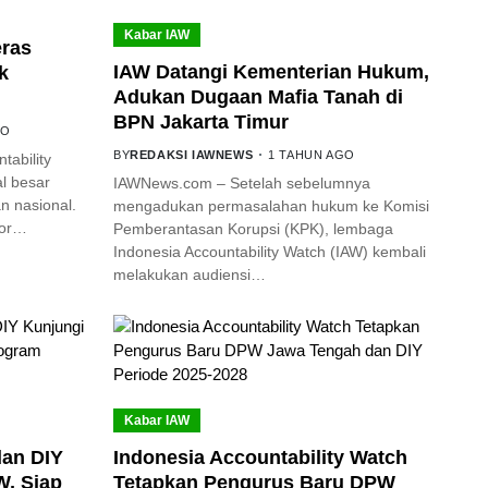
Kabar IAW
eras
IAW Datangi Kementerian Hukum,
k
Adukan Dugaan Mafia Tanah di
BPN Jakarta Timur
GO
BY
REDAKSI IAWNEWS
1 TAHUN AGO
ability
l besar
IAWNews.com – Setelah sebelumnya
 nasional.
mengadukan permasalahan hukum ke Komisi
por…
Pemberantasan Korupsi (KPK), lembaga
Indonesia Accountability Watch (IAW) kembali
melakukan audiensi…
Kabar IAW
an DIY
Indonesia Accountability Watch
W, Siap
Tetapkan Pengurus Baru DPW