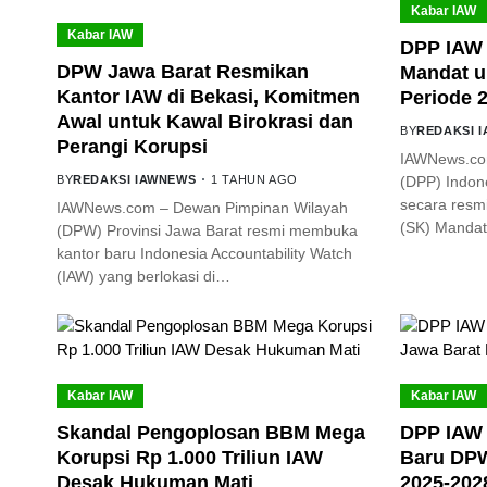
Kabar IAW
Kabar IAW
DPP IAW 
DPW Jawa Barat Resmikan
Mandat u
Kantor IAW di Bekasi, Komitmen
Periode 
Awal untuk Kawal Birokrasi dan
BY
REDAKSI 
Perangi Korupsi
IAWNews.co
BY
REDAKSI IAWNEWS
1 TAHUN AGO
(DPP) Indone
secara resm
IAWNews.com – Dewan Pimpinan Wilayah
(SK) Mandat
(DPW) Provinsi Jawa Barat resmi membuka
kantor baru Indonesia Accountability Watch
(IAW) yang berlokasi di…
Kabar IAW
Kabar IAW
Skandal Pengoplosan BBM Mega
DPP IAW 
Korupsi Rp 1.000 Triliun IAW
Baru DPW
Desak Hukuman Mati
2025-202