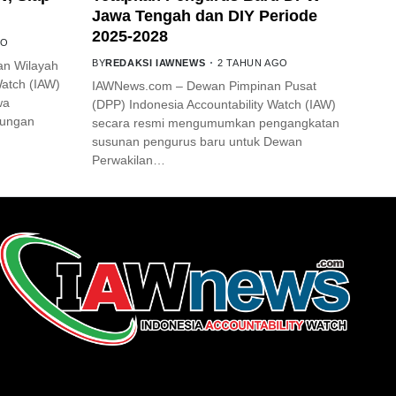
Jawa Tengah dan DIY Periode
2025-2028
GO
BY
REDAKSI IAWNEWS
2 TAHUN AGO
an Wilayah
Watch (IAW)
IAWNews.com – Dewan Pimpinan Pusat
wa
(DPP) Indonesia Accountability Watch (IAW)
jungan
secara resmi mengumumkan pengangkatan
susunan pengurus baru untuk Dewan
Perwakilan…