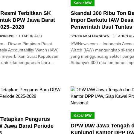
Kabar IAW
Resmi Terbitkan SK
Skandal 300 Ribu Ton B
ntuk DPW Jawa Barat
Impor Berkutu IAW Desa
2025–2028
Pemerintah Usut Tuntas
IAWNEWS
1 TAHUN AGO
BY
REDAKSI IAWNEWS
1 TAHUN A
m – Dewan Pimpinan Pusat
IAWNews.com – Indonesia Account
sia Accountability Watch (IAW)
Watch (IAW) mengungkap skanda
i menerbitkan Surat Keputusan
yang mengguncang sektor pangan
 untuk kepengurusan baru…
Sebanyak 300 ribu ton beras im
Kabar IAW
Tetapkan Pengurus
DPW IAW Jawa Tengah d
 Jawa Barat Periode
Kunjungi Kantor DPP IA
8