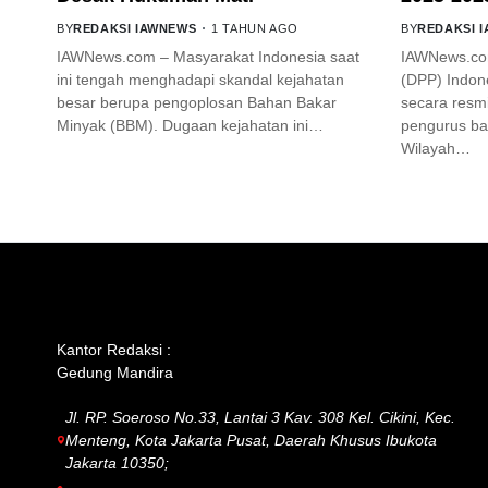
BY
REDAKSI IAWNEWS
1 TAHUN AGO
BY
REDAKSI 
IAWNews.com – Masyarakat Indonesia saat
IAWNews.co
ini tengah menghadapi skandal kejahatan
(DPP) Indone
besar berupa pengoplosan Bahan Bakar
secara res
Minyak (BBM). Dugaan kejahatan ini…
pengurus ba
Wilayah…
GET IN TOUCH
Kantor Redaksi :
Gedung Mandira
Jl. RP. Soeroso No.33, Lantai 3 Kav. 308 Kel. Cikini, Kec.
Menteng, Kota Jakarta Pusat, Daerah Khusus Ibukota
Jakarta 10350;