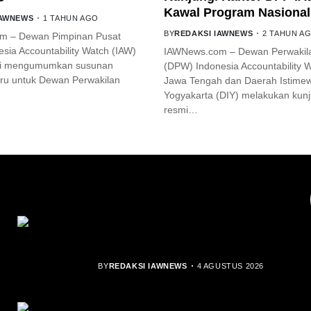
Kawal Program Nasional
IAWNEWS
1 TAHUN AGO
BY
REDAKSI IAWNEWS
2 TAHUN A
m – Dewan Pimpinan Pusat
sia Accountability Watch (IAW)
IAWNews.com – Dewan Perwakil
mi mengumumkan susunan
(DPW) Indonesia Accountability 
ru untuk Dewan Perwakilan
Jawa Tengah dan Daerah Istime
Yogyakarta (DIY) melakukan kun
resmi…
YOU MIGHT LIKE
Rocha Gibson Debut Lewat Single
Dibalik Tawaku Bergenre Slow Rock
BY
REDAKSI IAWNEWS
4 AGUSTUS 2026