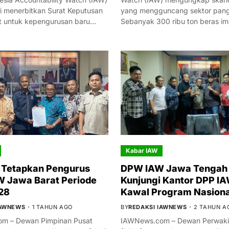
i menerbitkan Surat Keputusan
yang mengguncang sektor panga
t untuk kepengurusan baru…
Sebanyak 300 ribu ton beras i
Kabar IAW
 Tetapkan Pengurus
DPW IAW Jawa Tengah 
 Jawa Barat Periode
Kunjungi Kantor DPP IA
28
Kawal Program Nasiona
IAWNEWS
1 TAHUN AGO
BY
REDAKSI IAWNEWS
2 TAHUN A
m – Dewan Pimpinan Pusat
IAWNews.com – Dewan Perwakil