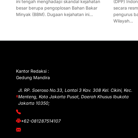
ini tengah menghadapi skandal kejahatan
(DPP) Indon
besar berupa pengoplosan Bahan Bakar
secara res
Minyak (BBM). Dugaan kejahatan ini…
pengurus ba
Wilayah…
GET IN TOUCH
Kantor Redaksi :
Gedung Mandira
Jl. RP. Soeroso No.33, Lantai 3 Kav. 308 Kel. Cikini, Kec.
Menteng, Kota Jakarta Pusat, Daerah Khusus Ibukota
Jakarta 10350;
(021) 3908026
+62-081287514107
adm@iawnews.com