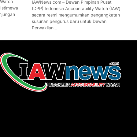
 Watch
IAWNews.com – Dewan Pimpinan Pusat
 Istimewa
(DPP) Indonesia Accountability Watch (IAW)
njungan
secara resmi mengumumkan pengangkatan
susunan pengurus baru untuk Dewan
Perwakilan…