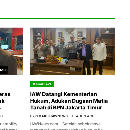
Kabar IAW
eras
IAW Datangi Kementerian
ak
Hukum, Adukan Dugaan Mafia
s
Tanah di BPN Jakarta Timur
GO
BY
REDAKSI IAWNEWS
1 TAHUN AGO
ntability
IAWNews.com – Setelah sebelumnya
al besar
mengadukan permasalahan hukum ke