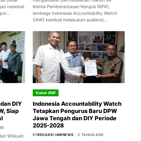
n nasional.
Komisi Pemberantasan Korupsi (KPK),
mpor…
lembaga Indonesia Accountability Watch
(IAW) kembali melakukan audiensi…
Kabar IAW
dan DIY
Indonesia Accountability Watch
W, Siap
Tetapkan Pengurus Baru DPW
l
Jawa Tengah dan DIY Periode
2025-2028
GO
BY
REDAKSI IAWNEWS
2 TAHUN AGO
an Wilayah