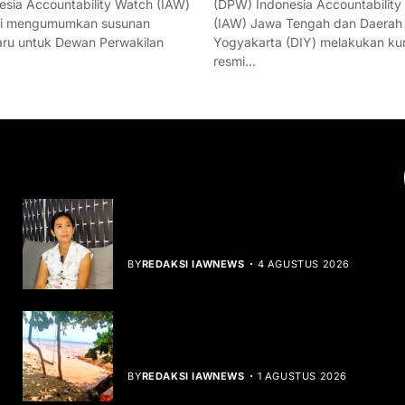
esia Accountability Watch (IAW)
(DPW) Indonesia Accountability
mi mengumumkan susunan
(IAW) Jawa Tengah dan Daerah
ru untuk Dewan Perwakilan
Yogyakarta (DIY) melakukan ku
resmi…
YOU MIGHT LIKE
Rocha Gibson Debut Lewat Single
Dibalik Tawaku Bergenre Slow Rock
BY
REDAKSI IAWNEWS
4 AGUSTUS 2026
Teluk Mata Ikan Keruh, Nelayan Soroti
Dampak Cut and Fill
BY
REDAKSI IAWNEWS
1 AGUSTUS 2026