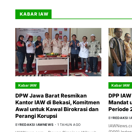
KABAR IAW
Kabar IAW
Kabar IAW
DPW Jawa Barat Resmikan
DPP IAW 
Kantor IAW di Bekasi, Komitmen
Mandat 
Awal untuk Kawal Birokrasi dan
Periode
Perangi Korupsi
BY
REDAKSI 
BY
REDAKSI IAWNEWS
1 TAHUN AGO
IAWNews.co
(DPP) Indon