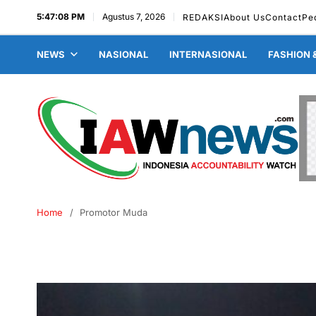
5:47:09 PM
Agustus 7, 2026
REDAKSI
About Us
Contact
Pe
NEWS
NASIONAL
INTERNASIONAL
FASHION 
Home
Promotor Muda