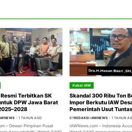
Kabar IAW
Resmi Terbitkan SK
Skandal 300 Ribu Ton B
untuk DPW Jawa Barat
Impor Berkutu IAW Des
 2025–2028
Pemerintah Usut Tunta
IAWNEWS
1 TAHUN AGO
BY
REDAKSI IAWNEWS
1 TAHUN A
m – Dewan Pimpinan Pusat
IAWNews.com – Indonesia Accou
esia Accountability Watch (IAW)
Watch (IAW) mengungkap skand