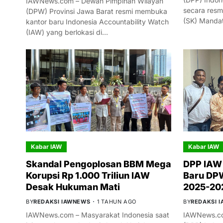
IAWNews.com – Dewan Pimpinan Wilayah
secara resm
(DPW) Provinsi Jawa Barat resmi membuka
(SK) Manda
kantor baru Indonesia Accountability Watch
(IAW) yang berlokasi di…
Kabar IAW
Kabar IAW
Skandal Pengoplosan BBM Mega
DPP IAW
Korupsi Rp 1.000 Triliun IAW
Baru DPW
Desak Hukuman Mati
2025-20
BY
REDAKSI IAWNEWS
1 TAHUN AGO
BY
REDAKSI 
IAWNews.com – Masyarakat Indonesia saat
IAWNews.co