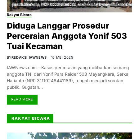
Rakyat Bicara
Diduga Langgar Prosedur
Perceraian Anggota Yonif 503
Tuai Kecaman
BY
REDAKSI IAWNEWS
16 MEI 2025
IAWNews.com – Kasus perceraian yang melibatkan seorang
anggota TNI dari Yonif Para Raider 503 Mayangkara, Serka
Harianto (NRP 31110248441189), tengah menjadi sorotan
publik. Gugatan…
READ MORE
RAKYAT BICARA