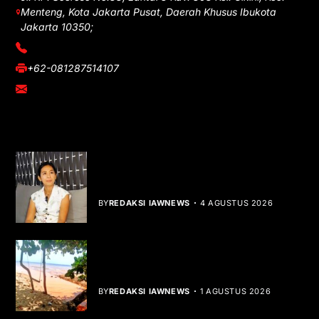
Menteng, Kota Jakarta Pusat, Daerah Khusus Ibukota
Jakarta 10350;
(021) 3908026
+62-081287514107
adm@iawnews.com
YOU MIGHT LIKE
Rocha Gibson Debut Lewat Single
Dibalik Tawaku Bergenre Slow Rock
BY
REDAKSI IAWNEWS
4 AGUSTUS 2026
Teluk Mata Ikan Keruh, Nelayan Soroti
Dampak Cut and Fill
BY
REDAKSI IAWNEWS
1 AGUSTUS 2026