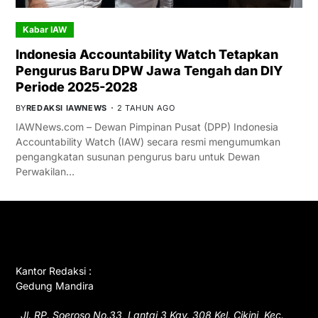
Kabar IAW
Indonesia Accountability Watch Tetapkan
Pengurus Baru DPW Jawa Tengah dan DIY
Periode 2025-2028
BY
REDAKSI IAWNEWS
2 TAHUN AGO
IAWNews.com – Dewan Pimpinan Pusat (DPP) Indonesia
Accountability Watch (IAW) secara resmi mengumumkan
pengangkatan susunan pengurus baru untuk Dewan
Perwakilan…
GET IN TOUCH
Kantor Redaksi :
Gedung Mandira
Jl. RP. Soeroso No.33, Lantai 3 Kav. 308 Kel. Cikini, Kec.