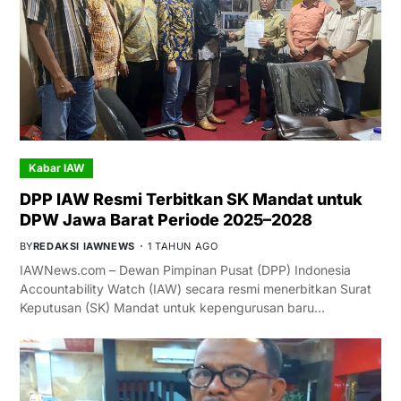
Kabar IAW
DPP IAW Resmi Terbitkan SK Mandat untuk
DPW Jawa Barat Periode 2025–2028
BY
REDAKSI IAWNEWS
1 TAHUN AGO
IAWNews.com – Dewan Pimpinan Pusat (DPP) Indonesia
Accountability Watch (IAW) secara resmi menerbitkan Surat
Keputusan (SK) Mandat untuk kepengurusan baru…