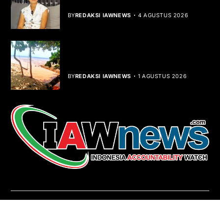
Dibalik Tawaku Bergenre Slow Rock
BY
REDAKSI IAWNEWS
4 AGUSTUS 2026
Teluk Mata Ikan Keruh, Nelayan Soroti
Dampak Cut and Fill
BY
REDAKSI IAWNEWS
1 AGUSTUS 2026
REDAKSI
About Us
Contact
Pedoman Media Siber