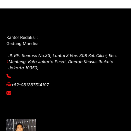
GET IN TOUCH
Kantor Redaksi :
Gedung Mandira
Jl. RP. Soeroso No.33, Lantai 3 Kav. 308 Kel. Cikini, Kec.
Menteng, Kota Jakarta Pusat, Daerah Khusus Ibukota
Jakarta 10350;
(021) 3908026
+62-081287514107
adm@iawnews.com
YOU MIGHT LIKE
Rocha Gibson Debut Lewat Single