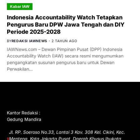
Kabar IAW
Indonesia Accountability Watch Tetapkan
Pengurus Baru DPW Jawa Tengah dan DIY
Periode 2025-2028
BY
REDAKSI IAWNEWS
2 TAHUN AGO
IAWNews.com – Dewan Pimpinan Pusat (DPP) Indonesia
Accountability Watch (IAW) secara resmi mengumumkan
pengangkatan susunan pengurus baru untuk Dewan
Perwakilan…
GET IN TOUCH
Kantor Redaksi :
Gedung Mandira
Jl. RP. Soeroso No.33, Lantai 3 Kav. 308 Kel. Cikini, Kec.
Menteng, Kota Jakarta Pusat, Daerah Khusus Ibukota