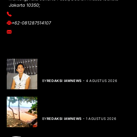
Jakarta 10350;
(021) 3908026
+62-081287514107
adm@iawnews.com
YOU MIGHT LIKE
Rocha Gibson Debut Lewat Single
Dibalik Tawaku Bergenre Slow Rock
BY
REDAKSI IAWNEWS
4 AGUSTUS 2026
Teluk Mata Ikan Keruh, Nelayan Soroti
Dampak Cut and Fill
BY
REDAKSI IAWNEWS
1 AGUSTUS 2026