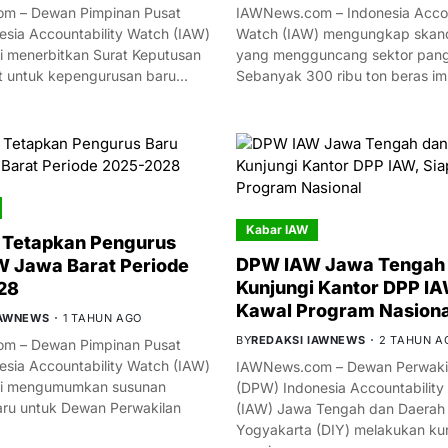
m – Dewan Pimpinan Pusat
IAWNews.com – Indonesia Accou
esia Accountability Watch (IAW)
Watch (IAW) mengungkap skand
i menerbitkan Surat Keputusan
yang mengguncang sektor panga
t untuk kepengurusan baru…
Sebanyak 300 ribu ton beras i
Kabar IAW
 Tetapkan Pengurus
DPW IAW Jawa Tengah 
 Jawa Barat Periode
Kunjungi Kantor DPP IA
28
Kawal Program Nasiona
IAWNEWS
1 TAHUN AGO
BY
REDAKSI IAWNEWS
2 TAHUN A
m – Dewan Pimpinan Pusat
esia Accountability Watch (IAW)
IAWNews.com – Dewan Perwakil
mi mengumumkan susunan
(DPW) Indonesia Accountability
ru untuk Dewan Perwakilan
(IAW) Jawa Tengah dan Daerah
Yogyakarta (DIY) melakukan ku