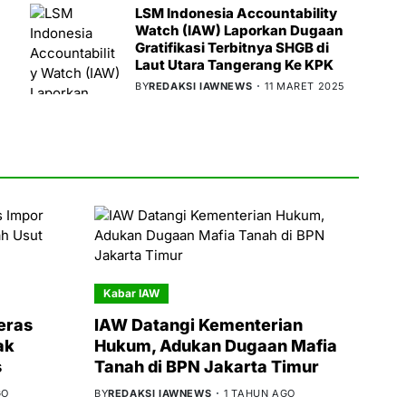
LSM Indonesia Accountability
Watch (IAW) Laporkan Dugaan
Gratifikasi Terbitnya SHGB di
Laut Utara Tangerang Ke KPK
BY
REDAKSI IAWNEWS
11 MARET 2025
Kabar IAW
eras
IAW Datangi Kementerian
ak
Hukum, Adukan Dugaan Mafia
s
Tanah di BPN Jakarta Timur
GO
BY
REDAKSI IAWNEWS
1 TAHUN AGO