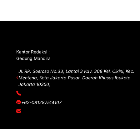
GET IN TOUCH
Kantor Redaksi :
Gedung Mandira
Jl. RP. Soeroso No.33, Lantai 3 Kav. 308 Kel. Cikini, Kec.
Menteng, Kota Jakarta Pusat, Daerah Khusus Ibukota
Jakarta 10350;
(021) 3908026
+62-081287514107
adm@iawnews.com
Copyright © iawnews.com 2026
- Powered by
Magze
.