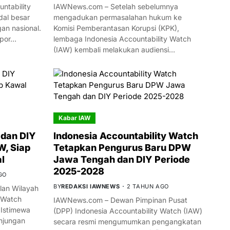
ntability
IAWNews.com – Setelah sebelumnya
al besar
mengadukan permasalahan hukum ke
n nasional.
Komisi Pemberantasan Korupsi (KPK),
mpor…
lembaga Indonesia Accountability Watch
(IAW) kembali melakukan audiensi…
Kabar IAW
dan DIY
Indonesia Accountability Watch
W, Siap
Tetapkan Pengurus Baru DPW
l
Jawa Tengah dan DIY Periode
2025-2028
GO
BY
REDAKSI IAWNEWS
2 TAHUN AGO
an Wilayah
 Watch
IAWNews.com – Dewan Pimpinan Pusat
 Istimewa
(DPP) Indonesia Accountability Watch (IAW)
njungan
secara resmi mengumumkan pengangkatan