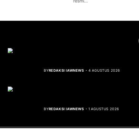
resmi…
YOU MIGHT LIKE
Rocha Gibson Debut Lewat Single
Dibalik Tawaku Bergenre Slow Rock
BY
REDAKSI IAWNEWS
4 AGUSTUS 2026
Teluk Mata Ikan Keruh, Nelayan Soroti
Dampak Cut and Fill
BY
REDAKSI IAWNEWS
1 AGUSTUS 2026