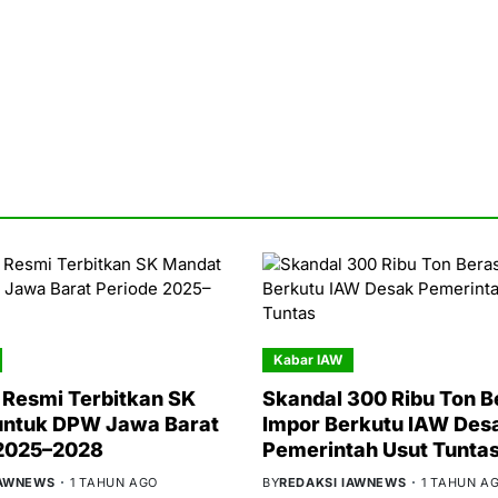
Kabar IAW
Resmi Terbitkan SK
Skandal 300 Ribu Ton B
untuk DPW Jawa Barat
Impor Berkutu IAW Des
 2025–2028
Pemerintah Usut Tunta
IAWNEWS
1 TAHUN AGO
BY
REDAKSI IAWNEWS
1 TAHUN A