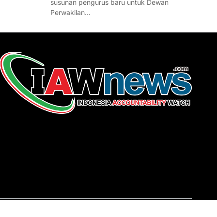
susunan pengurus baru untuk Dewan
Perwakilan…
REDAKSI
About Us
Contact
Pedoman Media Siber