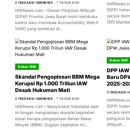
BY
REDAKSI IAWNEWS
1 TAHUN AGO
IAWNews.co
(DPP) Indon
IAWNews.com – Dewan Pimpinan Wilayah
secara resm
(DPW) Provinsi Jawa Barat resmi membuka
(SK) Manda
kantor baru Indonesia Accountability Watch
(IAW) yang berlokasi di…
Kabar IAW
Kabar IAW
DPP IAW
Skandal Pengoplosan BBM Mega
Baru DPW
Korupsi Rp 1.000 Triliun IAW
2025-20
Desak Hukuman Mati
BY
REDAKSI 
BY
REDAKSI IAWNEWS
1 TAHUN AGO
IAWNews.co
(DPP) Indon
IAWNews.com – Masyarakat Indonesia saat
secara res
ini tengah menghadapi skandal kejahatan
pengurus ba
besar berupa pengoplosan Bahan Bakar
Wilayah…
Minyak (BBM). Dugaan kejahatan ini…