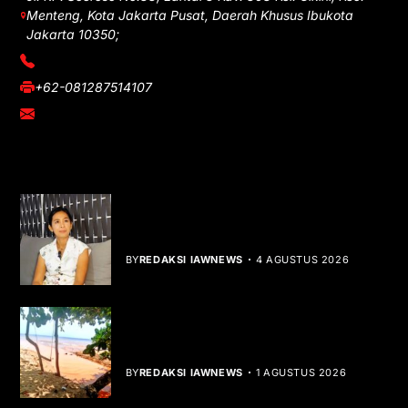
Menteng, Kota Jakarta Pusat, Daerah Khusus Ibukota
Jakarta 10350;
(021) 3908026
+62-081287514107
adm@iawnews.com
YOU MIGHT LIKE
Rocha Gibson Debut Lewat Single
Dibalik Tawaku Bergenre Slow Rock
BY
REDAKSI IAWNEWS
4 AGUSTUS 2026
Teluk Mata Ikan Keruh, Nelayan Soroti
Dampak Cut and Fill
BY
REDAKSI IAWNEWS
1 AGUSTUS 2026