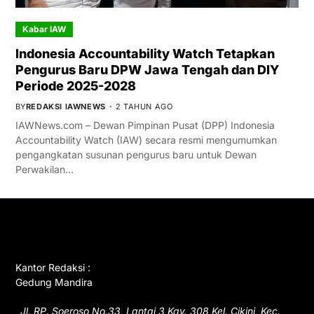
Kabar IAW
Indonesia Accountability Watch Tetapkan
Pengurus Baru DPW Jawa Tengah dan DIY
Periode 2025-2028
BY
REDAKSI IAWNEWS
2 TAHUN AGO
IAWNews.com – Dewan Pimpinan Pusat (DPP) Indonesia
Accountability Watch (IAW) secara resmi mengumumkan
pengangkatan susunan pengurus baru untuk Dewan
Perwakilan…
GET IN TOUCH
Kantor Redaksi :
Gedung Mandira
Jl. RP. Soeroso No.33, Lantai 3 Kav. 308 Kel. Cikini, Kec.