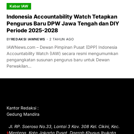
Kabar IAW
Indonesia Accountability Watch Tetapkan
Pengurus Baru DPW Jawa Tengah dan DIY
Periode 2025-2028
BY
REDAKSI IAWNEWS
2 TAHUN AGO
IAWNews.com – Dewan Pimpinan Pusat (DPP) Indonesia
Accountability Watch (IAW) secara resmi mengumumkan
pengangkatan susunan pengurus baru untuk Dewan
Perwakilan…
GET IN TOUCH
Kantor Redaksi :
Gedung Mandira
Jl. RP. Soeroso No.33, Lantai 3 Kav. 308 Kel. Cikini, Kec.
Menteng, Kota Jakarta Pusat, Daerah Khusus Ibukota