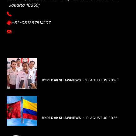
Jakarta 10350;
(021) 3908026
+62-081287514107
adm@iawnews.com
YOU MIGHT LIKE
HUT ke-1 PRI, Gelar Donor Darah dan
Libatkan UMKM
BY
REDAKSI IAWNEWS
10 AGUSTUS 2026
Kolombia Akui Kedaulatan Maroko,
Peta Diplomasi Berubah
BY
REDAKSI IAWNEWS
10 AGUSTUS 2026