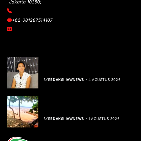
Jakarta 10350;
(021) 3908026
+62-081287514107
adm@iawnews.com
YOU MIGHT LIKE
Rocha Gibson Debut Lewat Single
Dibalik Tawaku Bergenre Slow Rock
BY
REDAKSI IAWNEWS
4 AGUSTUS 2026
Teluk Mata Ikan Keruh, Nelayan Soroti
Dampak Cut and Fill
BY
REDAKSI IAWNEWS
1 AGUSTUS 2026