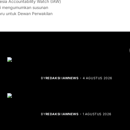
esia Accountability Watch (IAW)
mi mengumumkan susunan
ru untuk Dewan Perwakilan
YOU MIGHT LIKE
Rocha Gibson Debut Lewat Single
Dibalik Tawaku Bergenre Slow Rock
BY
REDAKSI IAWNEWS
4 AGUSTUS 2026
Teluk Mata Ikan Keruh, Nelayan Soroti
Dampak Cut and Fill
BY
REDAKSI IAWNEWS
1 AGUSTUS 2026