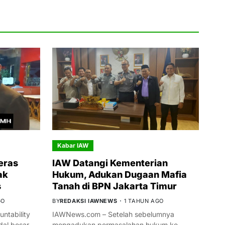
Kabar IAW
eras
IAW Datangi Kementerian
ak
Hukum, Adukan Dugaan Mafia
s
Tanah di BPN Jakarta Timur
GO
BY
REDAKSI IAWNEWS
1 TAHUN AGO
ntability
IAWNews.com – Setelah sebelumnya
al besar
mengadukan permasalahan hukum ke