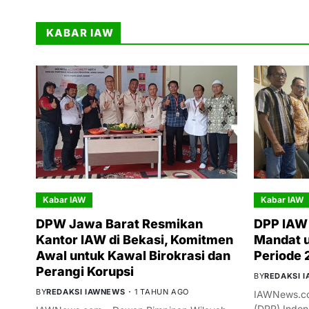
KABAR IAW
Kabar IAW
Kabar IAW
DPW Jawa Barat Resmikan
DPP IAW 
Kantor IAW di Bekasi, Komitmen
Mandat 
Awal untuk Kawal Birokrasi dan
Periode
Perangi Korupsi
BY
REDAKSI 
BY
REDAKSI IAWNEWS
1 TAHUN AGO
IAWNews.co
(DPP) Indon