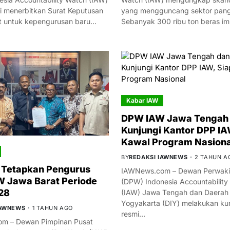
i menerbitkan Surat Keputusan
yang mengguncang sektor panga
t untuk kepengurusan baru…
Sebanyak 300 ribu ton beras i
Kabar IAW
DPW IAW Jawa Tengah 
Kunjungi Kantor DPP IA
Kawal Program Nasiona
BY
REDAKSI IAWNEWS
2 TAHUN A
 Tetapkan Pengurus
IAWNews.com – Dewan Perwakil
 Jawa Barat Periode
(DPW) Indonesia Accountability
28
(IAW) Jawa Tengah dan Daerah
Yogyakarta (DIY) melakukan ku
IAWNEWS
1 TAHUN AGO
resmi…
m – Dewan Pimpinan Pusat