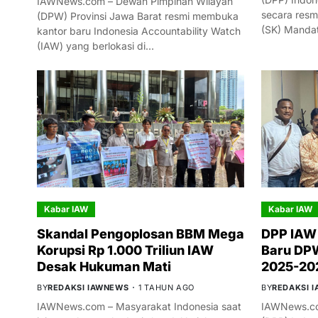
IAWNews.com – Dewan Pimpinan Wilayah
secara resm
(DPW) Provinsi Jawa Barat resmi membuka
(SK) Manda
kantor baru Indonesia Accountability Watch
(IAW) yang berlokasi di…
Kabar IAW
Kabar IAW
Skandal Pengoplosan BBM Mega
DPP IAW
Korupsi Rp 1.000 Triliun IAW
Baru DPW
Desak Hukuman Mati
2025-20
BY
REDAKSI IAWNEWS
1 TAHUN AGO
BY
REDAKSI 
IAWNews.com – Masyarakat Indonesia saat
IAWNews.co