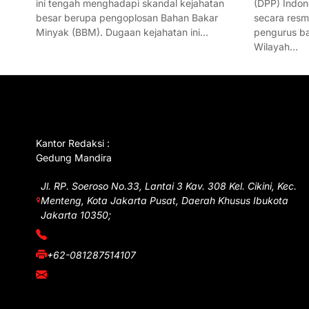
ini tengah menghadapi skandal kejahatan
(DPP) Indon
besar berupa pengoplosan Bahan Bakar
secara res
Minyak (BBM). Dugaan kejahatan ini…
pengurus ba
Wilayah…
GET IN TOUCH
Kantor Redaksi :
Gedung Mandira
Jl. RP. Soeroso No.33, Lantai 3 Kav. 308 Kel. Cikini, Kec.
Menteng, Kota Jakarta Pusat, Daerah Khusus Ibukota
Jakarta 10350;
(021) 3908026
+62-081287514107
adm@iawnews.com