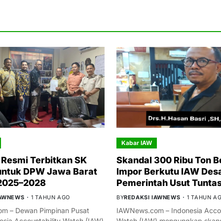
Kabar IAW
Resmi Terbitkan SK
Skandal 300 Ribu Ton B
untuk DPW Jawa Barat
Impor Berkutu IAW Des
 2025–2028
Pemerintah Usut Tunta
IAWNEWS
1 TAHUN AGO
BY
REDAKSI IAWNEWS
1 TAHUN A
m – Dewan Pimpinan Pusat
IAWNews.com – Indonesia Accou
esia Accountability Watch (IAW)
Watch (IAW) mengungkap skand