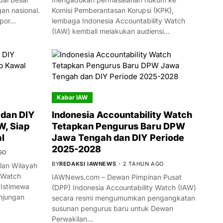
n nasional.
Komisi Pemberantasan Korupsi (KPK),
mpor…
lembaga Indonesia Accountability Watch
(IAW) kembali melakukan audiensi…
Kabar IAW
dan DIY
Indonesia Accountability Watch
W, Siap
Tetapkan Pengurus Baru DPW
l
Jawa Tengah dan DIY Periode
2025-2028
GO
BY
REDAKSI IAWNEWS
2 TAHUN AGO
an Wilayah
 Watch
IAWNews.com – Dewan Pimpinan Pusat
 Istimewa
(DPP) Indonesia Accountability Watch (IAW)
njungan
secara resmi mengumumkan pengangkatan
susunan pengurus baru untuk Dewan
Perwakilan…