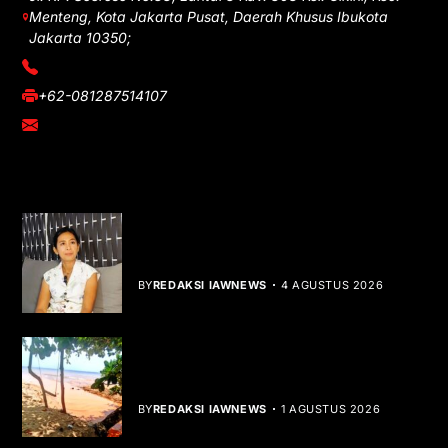
Menteng, Kota Jakarta Pusat, Daerah Khusus Ibukota
Jakarta 10350;
(021) 3908026
+62-081287514107
adm@iawnews.com
YOU MIGHT LIKE
Rocha Gibson Debut Lewat Single
Dibalik Tawaku Bergenre Slow Rock
BY
REDAKSI IAWNEWS
4 AGUSTUS 2026
Teluk Mata Ikan Keruh, Nelayan Soroti
Dampak Cut and Fill
BY
REDAKSI IAWNEWS
1 AGUSTUS 2026