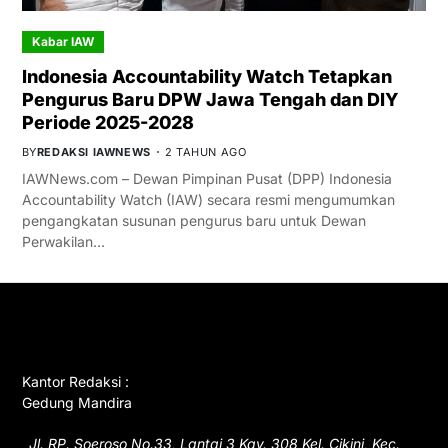
Kabar IAW
Indonesia Accountability Watch Tetapkan
Pengurus Baru DPW Jawa Tengah dan DIY
Periode 2025-2028
BY
REDAKSI IAWNEWS
2 TAHUN AGO
IAWNews.com – Dewan Pimpinan Pusat (DPP) Indonesia
Accountability Watch (IAW) secara resmi mengumumkan
pengangkatan susunan pengurus baru untuk Dewan
Perwakilan…
GET IN TOUCH
Kantor Redaksi :
Gedung Mandira
Jl. RP. Soeroso No.33, Lantai 3 Kav. 308 Kel. Cikini, Kec.