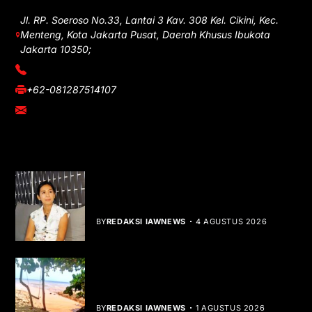
Jl. RP. Soeroso No.33, Lantai 3 Kav. 308 Kel. Cikini, Kec.
Menteng, Kota Jakarta Pusat, Daerah Khusus Ibukota
Jakarta 10350;
(021) 3908026
+62-081287514107
adm@iawnews.com
YOU MIGHT LIKE
Rocha Gibson Debut Lewat Single
Dibalik Tawaku Bergenre Slow Rock
BY
REDAKSI IAWNEWS
4 AGUSTUS 2026
Teluk Mata Ikan Keruh, Nelayan Soroti
Dampak Cut and Fill
BY
REDAKSI IAWNEWS
1 AGUSTUS 2026