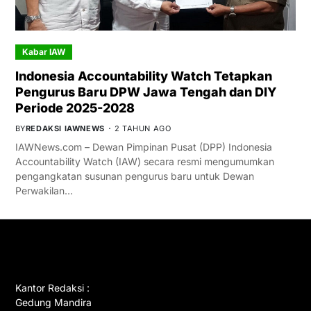
Kabar IAW
Indonesia Accountability Watch Tetapkan
Pengurus Baru DPW Jawa Tengah dan DIY
Periode 2025-2028
BY
REDAKSI IAWNEWS
2 TAHUN AGO
IAWNews.com – Dewan Pimpinan Pusat (DPP) Indonesia
Accountability Watch (IAW) secara resmi mengumumkan
pengangkatan susunan pengurus baru untuk Dewan
Perwakilan…
GET IN TOUCH
Kantor Redaksi :
Gedung Mandira