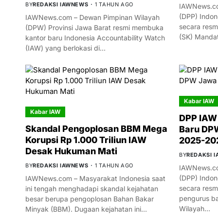
BY
REDAKSI IAWNEWS
1 TAHUN AGO
IAWNews.co
(DPP) Indon
IAWNews.com – Dewan Pimpinan Wilayah
secara resm
(DPW) Provinsi Jawa Barat resmi membuka
(SK) Manda
kantor baru Indonesia Accountability Watch
(IAW) yang berlokasi di…
Kabar IAW
Kabar IAW
DPP IAW
Skandal Pengoplosan BBM Mega
Baru DPW
Korupsi Rp 1.000 Triliun IAW
2025-20
Desak Hukuman Mati
BY
REDAKSI 
BY
REDAKSI IAWNEWS
1 TAHUN AGO
IAWNews.co
(DPP) Indon
IAWNews.com – Masyarakat Indonesia saat
secara res
ini tengah menghadapi skandal kejahatan
pengurus ba
besar berupa pengoplosan Bahan Bakar
Wilayah…
Minyak (BBM). Dugaan kejahatan ini…