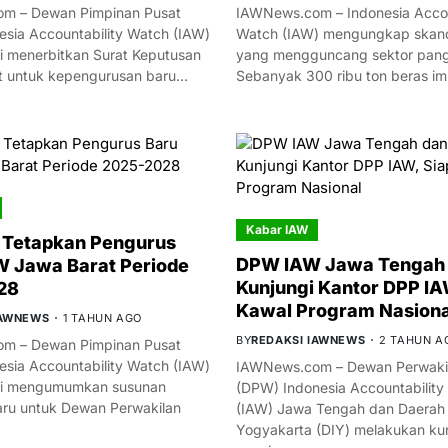
m – Dewan Pimpinan Pusat
IAWNews.com – Indonesia Accou
esia Accountability Watch (IAW)
Watch (IAW) mengungkap skand
i menerbitkan Surat Keputusan
yang mengguncang sektor panga
t untuk kepengurusan baru…
Sebanyak 300 ribu ton beras i
Kabar IAW
 Tetapkan Pengurus
DPW IAW Jawa Tengah 
 Jawa Barat Periode
Kunjungi Kantor DPP IA
28
Kawal Program Nasiona
IAWNEWS
1 TAHUN AGO
BY
REDAKSI IAWNEWS
2 TAHUN A
m – Dewan Pimpinan Pusat
esia Accountability Watch (IAW)
IAWNews.com – Dewan Perwakil
mi mengumumkan susunan
(DPW) Indonesia Accountability
ru untuk Dewan Perwakilan
(IAW) Jawa Tengah dan Daerah
Yogyakarta (DIY) melakukan ku