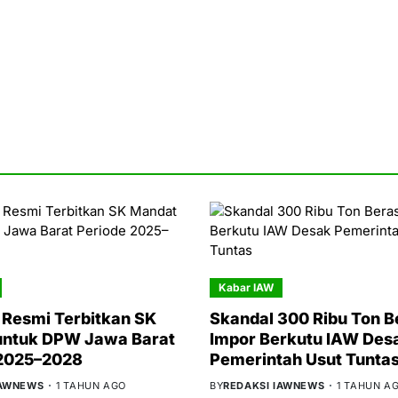
Kabar IAW
Resmi Terbitkan SK
Skandal 300 Ribu Ton B
untuk DPW Jawa Barat
Impor Berkutu IAW Des
 2025–2028
Pemerintah Usut Tunta
IAWNEWS
1 TAHUN AGO
BY
REDAKSI IAWNEWS
1 TAHUN A