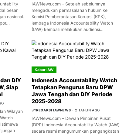
ntability
IAWNews.com – Setelah sebelumnya
al besar
mengadukan permasalahan hukum ke
n nasional.
Komisi Pemberantasan Korupsi (KPK),
mpor…
lembaga Indonesia Accountability Watch
(IAW) kembali melakukan audiensi…
Kabar IAW
dan DIY
Indonesia Accountability Watch
W, Siap
Tetapkan Pengurus Baru DPW
l
Jawa Tengah dan DIY Periode
2025-2028
GO
BY
REDAKSI IAWNEWS
2 TAHUN AGO
an Wilayah
 Watch
IAWNews.com – Dewan Pimpinan Pusat
 Istimewa
(DPP) Indonesia Accountability Watch (IAW)
njungan
secara resmi mengumumkan pengangkatan