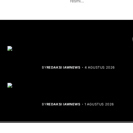
resmi…
YOU MIGHT LIKE
Rocha Gibson Debut Lewat Single
Dibalik Tawaku Bergenre Slow Rock
BY
REDAKSI IAWNEWS
4 AGUSTUS 2026
Teluk Mata Ikan Keruh, Nelayan Soroti
Dampak Cut and Fill
BY
REDAKSI IAWNEWS
1 AGUSTUS 2026