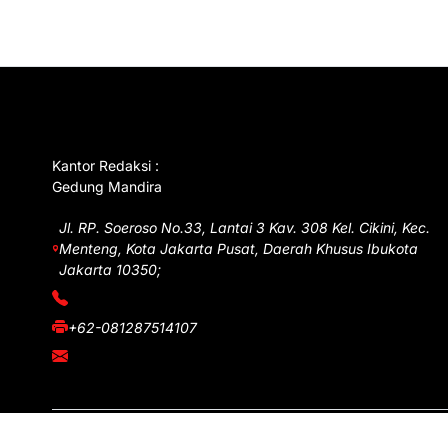
GET IN TOUCH
Kantor Redaksi :
Gedung Mandira
Jl. RP. Soeroso No.33, Lantai 3 Kav. 308 Kel. Cikini, Kec.
Menteng, Kota Jakarta Pusat, Daerah Khusus Ibukota
Jakarta 10350;
(021) 3908026
+62-081287514107
adm@iawnews.com
Copyright © iawnews.com 2026
- Powered by
Magze
.