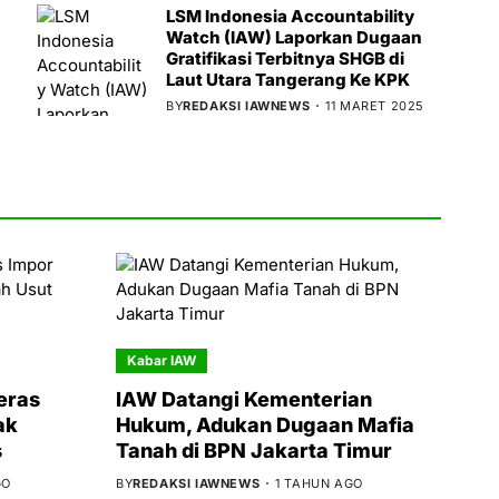
LSM Indonesia Accountability
Watch (IAW) Laporkan Dugaan
Gratifikasi Terbitnya SHGB di
Laut Utara Tangerang Ke KPK
BY
REDAKSI IAWNEWS
11 MARET 2025
Kabar IAW
eras
IAW Datangi Kementerian
ak
Hukum, Adukan Dugaan Mafia
s
Tanah di BPN Jakarta Timur
GO
BY
REDAKSI IAWNEWS
1 TAHUN AGO