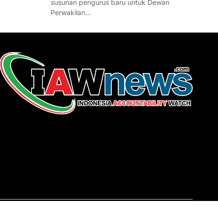
susunan pengurus baru untuk Dewan
Perwakilan…
REDAKSI
About Us
Contact
Pedoman Media Siber