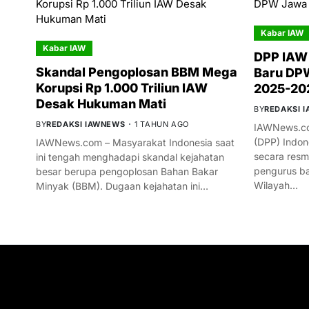
Kabar IAW
Kabar IAW
DPP IAW
Skandal Pengoplosan BBM Mega
Baru DPW
Korupsi Rp 1.000 Triliun IAW
2025-20
Desak Hukuman Mati
BY
REDAKSI 
BY
REDAKSI IAWNEWS
1 TAHUN AGO
IAWNews.co
(DPP) Indon
IAWNews.com – Masyarakat Indonesia saat
secara res
ini tengah menghadapi skandal kejahatan
pengurus ba
besar berupa pengoplosan Bahan Bakar
Wilayah…
Minyak (BBM). Dugaan kejahatan ini…
GET IN TOUCH