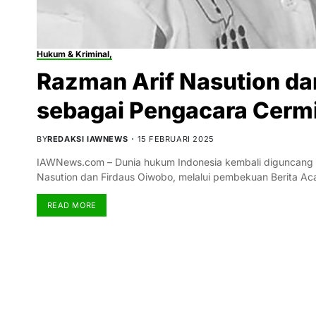
Hukum & Kriminal,
Razman Arif Nasution da
sebagai Pengacara Cermi
BY
REDAKSI IAWNEWS
15 FEBRUARI 2025
IAWNews.com – Dunia hukum Indonesia kembali diguncang 
Nasution dan Firdaus Oiwobo, melalui pembekuan Berita 
READ MORE