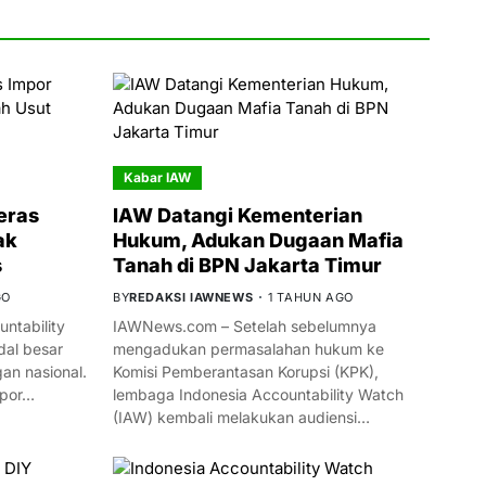
Kabar IAW
eras
IAW Datangi Kementerian
ak
Hukum, Adukan Dugaan Mafia
s
Tanah di BPN Jakarta Timur
GO
BY
REDAKSI IAWNEWS
1 TAHUN AGO
ntability
IAWNews.com – Setelah sebelumnya
al besar
mengadukan permasalahan hukum ke
n nasional.
Komisi Pemberantasan Korupsi (KPK),
mpor…
lembaga Indonesia Accountability Watch
(IAW) kembali melakukan audiensi…