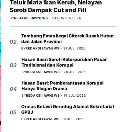
Teluk Mata Ikan Keruh, Nelayan
Soroti Dampak Cut and Fill
BY
REDAKSI IAWNEWS
1 AGUSTUS 2026
Tambang Emas Ilegal Citorek Rusak Hutan
dan Jalan Provinsi
02
BY
REDAKSI IAWNEWS
31 JULI 2026
Hasan Basri Soroti Keterpurukan Pasar
Tradisional dan Korupsi
03
BY
REDAKSI IAWNEWS
20 JULI 2026
Hasan Basri: Pemberantasan Korupsi
Hanya Slogan Drama
04
BY
REDAKSI IAWNEWS
14 JULI 2026
Ormas Betawi Gerudug Alamat Sekretariat
GPBJ
05
BY
REDAKSI IAWNEWS
11 JULI 2026