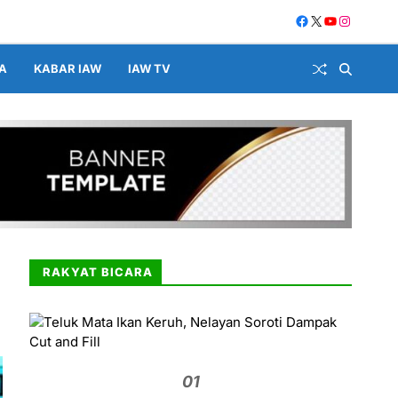
A
KABAR IAW
IAW TV
RAKYAT BICARA
01