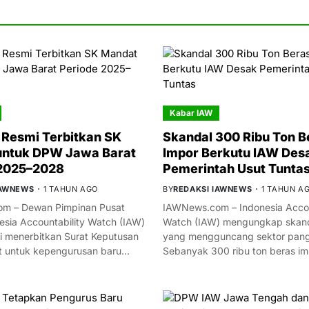
Kabar IAW
Resmi Terbitkan SK
Skandal 300 Ribu Ton B
untuk DPW Jawa Barat
Impor Berkutu IAW Des
 2025–2028
Pemerintah Usut Tunta
IAWNEWS
1 TAHUN AGO
BY
REDAKSI IAWNEWS
1 TAHUN A
m – Dewan Pimpinan Pusat
IAWNews.com – Indonesia Accou
esia Accountability Watch (IAW)
Watch (IAW) mengungkap skand
i menerbitkan Surat Keputusan
yang mengguncang sektor panga
t untuk kepengurusan baru…
Sebanyak 300 ribu ton beras i