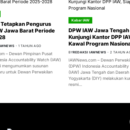
Kabar IAW
 Tetapkan Pengurus
DPW IAW Jawa Tengah 
 Jawa Barat Periode
Kunjungi Kantor DPP IA
28
Kawal Program Nasiona
IAWNEWS
1 TAHUN AGO
BY
REDAKSI IAWNEWS
2 TAHUN A
m – Dewan Pimpinan Pusat
esia Accountability Watch (IAW)
IAWNews.com – Dewan Perwakil
mi mengumumkan susunan
(DPW) Indonesia Accountability
ru untuk Dewan Perwakilan
(IAW) Jawa Tengah dan Daerah
Yogyakarta (DIY) melakukan ku
resmi…
YOU MIGHT LIKE