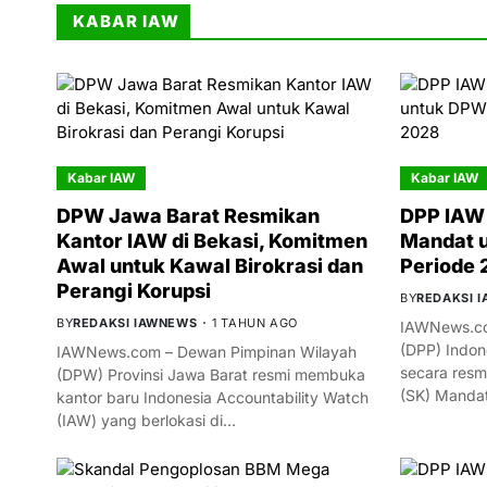
KABAR IAW
Kabar IAW
Kabar IAW
DPW Jawa Barat Resmikan
DPP IAW 
Kantor IAW di Bekasi, Komitmen
Mandat 
Awal untuk Kawal Birokrasi dan
Periode
Perangi Korupsi
BY
REDAKSI 
BY
REDAKSI IAWNEWS
1 TAHUN AGO
IAWNews.co
(DPP) Indon
IAWNews.com – Dewan Pimpinan Wilayah
secara resm
(DPW) Provinsi Jawa Barat resmi membuka
(SK) Manda
kantor baru Indonesia Accountability Watch
(IAW) yang berlokasi di…