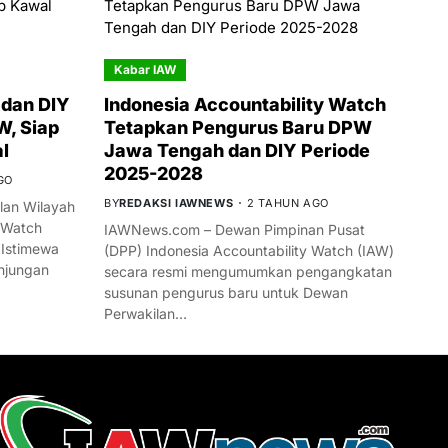
Kabar IAW
dan DIY
Indonesia Accountability Watch
W, Siap
Tetapkan Pengurus Baru DPW
l
Jawa Tengah dan DIY Periode
2025-2028
GO
BY
REDAKSI IAWNEWS
2 TAHUN AGO
an Wilayah
 Watch
IAWNews.com – Dewan Pimpinan Pusat
 Istimewa
(DPP) Indonesia Accountability Watch (IAW)
njungan
secara resmi mengumumkan pengangkatan
susunan pengurus baru untuk Dewan
Perwakilan…