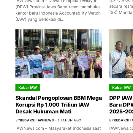
IAWNews.com – Dewan Pimpinan Wilayah
secara resm
(DPW) Provinsi Jawa Barat resmi membuka
(SK) Manda
kantor baru Indonesia Accountability Watch
(IAW) yang berlokasi di…
Kabar IAW
Kabar IAW
Skandal Pengoplosan BBM Mega
DPP IAW
Korupsi Rp 1.000 Triliun IAW
Baru DPW
Desak Hukuman Mati
2025-20
BY
REDAKSI IAWNEWS
1 TAHUN AGO
BY
REDAKSI 
IAWNews.com – Masyarakat Indonesia saat
IAWNews.co