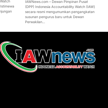
 Watch
IAWNews.com – Dewan Pimpinan Pusat
 Istimewa
(DPP) Indonesia Accountability Watch (IAW)
njungan
secara resmi mengumumkan pengangkatan
susunan pengurus baru untuk Dewan
Perwakilan…