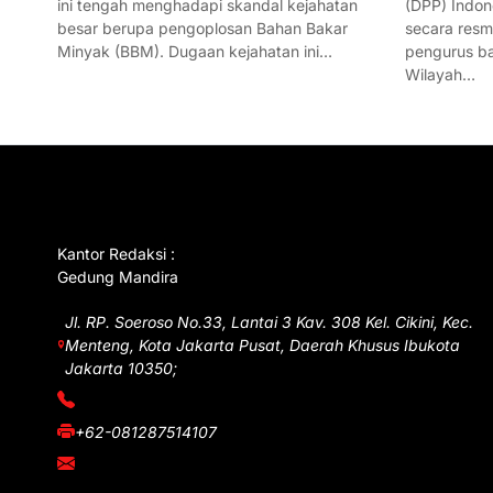
ini tengah menghadapi skandal kejahatan
(DPP) Indon
besar berupa pengoplosan Bahan Bakar
secara res
Minyak (BBM). Dugaan kejahatan ini…
pengurus ba
Wilayah…
GET IN TOUCH
Kantor Redaksi :
Gedung Mandira
Jl. RP. Soeroso No.33, Lantai 3 Kav. 308 Kel. Cikini, Kec.
Menteng, Kota Jakarta Pusat, Daerah Khusus Ibukota
Jakarta 10350;
(021) 3908026
+62-081287514107
adm@iawnews.com