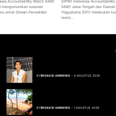
esia Accountability Watch (IAW)
(DPW) Indonesia Accountability
mi mengumumkan susunan
(IAW) Jawa Tengah dan Daerah
ru untuk Dewan Perwakilan
Yogyakarta (DIY) melakukan ku
resmi…
YOU MIGHT LIKE
Rocha Gibson Debut Lewat Single
Dibalik Tawaku Bergenre Slow Rock
BY
REDAKSI IAWNEWS
4 AGUSTUS 2026
Teluk Mata Ikan Keruh, Nelayan Soroti
Dampak Cut and Fill
BY
REDAKSI IAWNEWS
1 AGUSTUS 2026