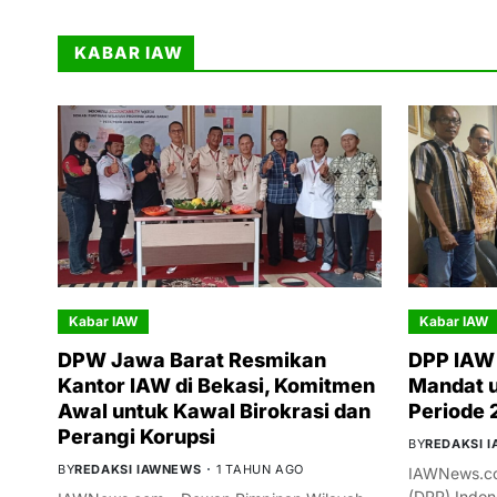
KABAR IAW
Kabar IAW
Kabar IAW
DPW Jawa Barat Resmikan
DPP IAW 
Kantor IAW di Bekasi, Komitmen
Mandat 
Awal untuk Kawal Birokrasi dan
Periode
Perangi Korupsi
BY
REDAKSI 
BY
REDAKSI IAWNEWS
1 TAHUN AGO
IAWNews.co
(DPP) Indon