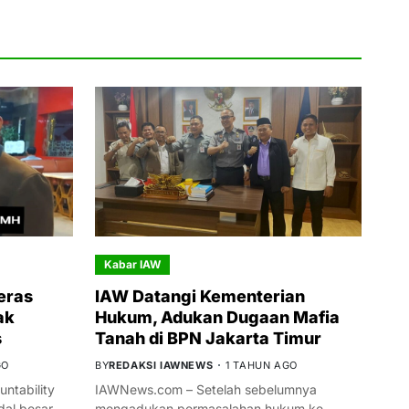
Kabar IAW
eras
IAW Datangi Kementerian
ak
Hukum, Adukan Dugaan Mafia
s
Tanah di BPN Jakarta Timur
GO
BY
REDAKSI IAWNEWS
1 TAHUN AGO
ntability
IAWNews.com – Setelah sebelumnya
al besar
mengadukan permasalahan hukum ke