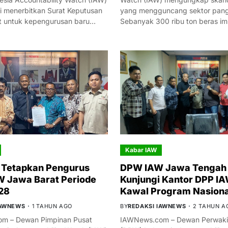
i menerbitkan Surat Keputusan
yang mengguncang sektor panga
t untuk kepengurusan baru…
Sebanyak 300 ribu ton beras i
Kabar IAW
 Tetapkan Pengurus
DPW IAW Jawa Tengah 
 Jawa Barat Periode
Kunjungi Kantor DPP IA
28
Kawal Program Nasiona
IAWNEWS
1 TAHUN AGO
BY
REDAKSI IAWNEWS
2 TAHUN A
m – Dewan Pimpinan Pusat
IAWNews.com – Dewan Perwakil