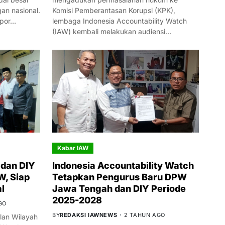
n nasional.
Komisi Pemberantasan Korupsi (KPK),
mpor…
lembaga Indonesia Accountability Watch
(IAW) kembali melakukan audiensi…
Kabar IAW
dan DIY
Indonesia Accountability Watch
W, Siap
Tetapkan Pengurus Baru DPW
l
Jawa Tengah dan DIY Periode
2025-2028
GO
BY
REDAKSI IAWNEWS
2 TAHUN AGO
an Wilayah