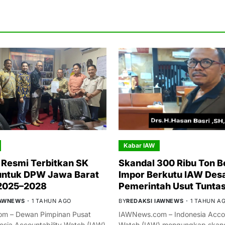
Kabar IAW
Resmi Terbitkan SK
Skandal 300 Ribu Ton B
untuk DPW Jawa Barat
Impor Berkutu IAW Des
 2025–2028
Pemerintah Usut Tunta
IAWNEWS
1 TAHUN AGO
BY
REDAKSI IAWNEWS
1 TAHUN A
m – Dewan Pimpinan Pusat
IAWNews.com – Indonesia Accou
esia Accountability Watch (IAW)
Watch (IAW) mengungkap skand