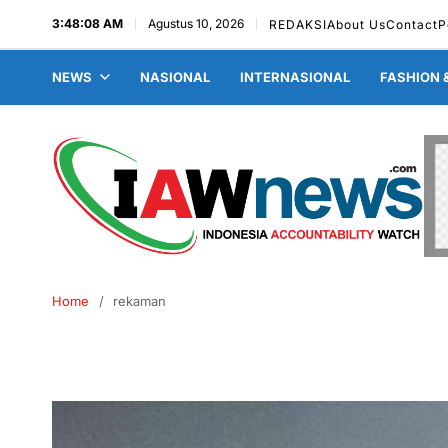
3:48:09 AM
Agustus 10, 2026
REDAKSI
About Us
Contact
P
NEWS
NASIONAL
INTERNASIONAL
FASHION 
Home
rekaman