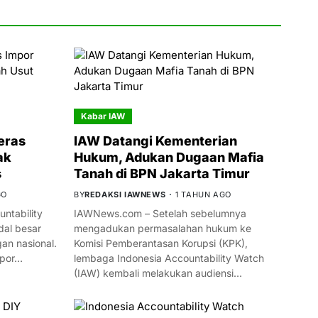
Kabar IAW
eras
IAW Datangi Kementerian
ak
Hukum, Adukan Dugaan Mafia
s
Tanah di BPN Jakarta Timur
GO
BY
REDAKSI IAWNEWS
1 TAHUN AGO
ntability
IAWNews.com – Setelah sebelumnya
al besar
mengadukan permasalahan hukum ke
n nasional.
Komisi Pemberantasan Korupsi (KPK),
mpor…
lembaga Indonesia Accountability Watch
(IAW) kembali melakukan audiensi…