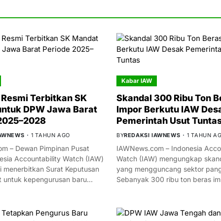
Kabar IAW
Resmi Terbitkan SK
Skandal 300 Ribu Ton B
untuk DPW Jawa Barat
Impor Berkutu IAW Des
 2025–2028
Pemerintah Usut Tunta
IAWNEWS
1 TAHUN AGO
BY
REDAKSI IAWNEWS
1 TAHUN A
m – Dewan Pimpinan Pusat
IAWNews.com – Indonesia Accou
esia Accountability Watch (IAW)
Watch (IAW) mengungkap skand
i menerbitkan Surat Keputusan
yang mengguncang sektor panga
t untuk kepengurusan baru…
Sebanyak 300 ribu ton beras i