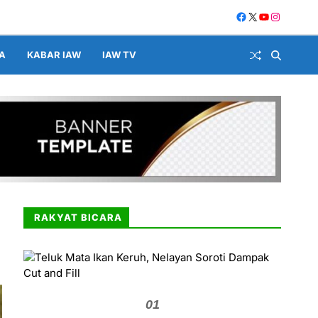
A
KABAR IAW
IAW TV
RAKYAT BICARA
01