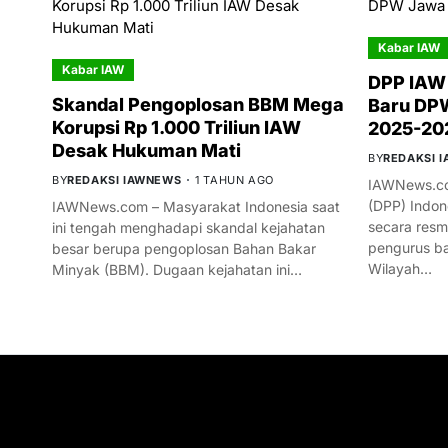
Kabar IAW
Kabar IAW
DPP IAW
Skandal Pengoplosan BBM Mega
Baru DPW
Korupsi Rp 1.000 Triliun IAW
2025-20
Desak Hukuman Mati
BY
REDAKSI 
BY
REDAKSI IAWNEWS
1 TAHUN AGO
IAWNews.co
(DPP) Indon
IAWNews.com – Masyarakat Indonesia saat
secara res
ini tengah menghadapi skandal kejahatan
pengurus ba
besar berupa pengoplosan Bahan Bakar
Wilayah…
Minyak (BBM). Dugaan kejahatan ini…
GET IN TOUCH