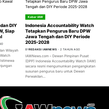
Kabar IAW
dan DIY
Indonesia Accountability Watch
W, Siap
Tetapkan Pengurus Baru DPW
l
Jawa Tengah dan DIY Periode
2025-2028
GO
BY
REDAKSI IAWNEWS
2 TAHUN AGO
an Wilayah
 Watch
IAWNews.com – Dewan Pimpinan Pusat
 Istimewa
(DPP) Indonesia Accountability Watch (IAW)
njungan
secara resmi mengumumkan pengangkatan
susunan pengurus baru untuk Dewan
Perwakilan…