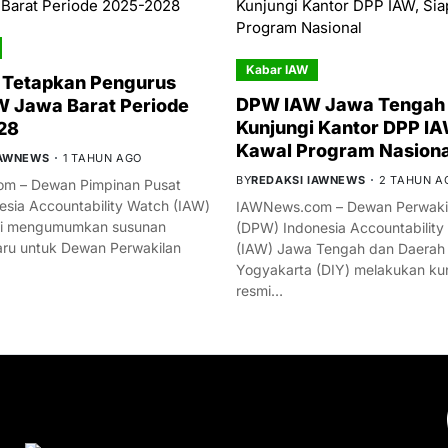
Kabar IAW
 Tetapkan Pengurus
DPW IAW Jawa Tengah 
 Jawa Barat Periode
Kunjungi Kantor DPP IA
28
Kawal Program Nasiona
IAWNEWS
1 TAHUN AGO
BY
REDAKSI IAWNEWS
2 TAHUN A
m – Dewan Pimpinan Pusat
esia Accountability Watch (IAW)
IAWNews.com – Dewan Perwakil
mi mengumumkan susunan
(DPW) Indonesia Accountability
ru untuk Dewan Perwakilan
(IAW) Jawa Tengah dan Daerah
Yogyakarta (DIY) melakukan ku
resmi…
YOU MIGHT LIKE