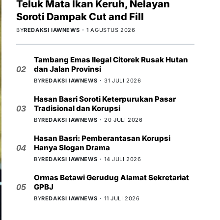
Teluk Mata Ikan Keruh, Nelayan
Soroti Dampak Cut and Fill
BY
REDAKSI IAWNEWS
1 AGUSTUS 2026
Tambang Emas Ilegal Citorek Rusak Hutan
dan Jalan Provinsi
02
BY
REDAKSI IAWNEWS
31 JULI 2026
Hasan Basri Soroti Keterpurukan Pasar
Tradisional dan Korupsi
03
BY
REDAKSI IAWNEWS
20 JULI 2026
Hasan Basri: Pemberantasan Korupsi
Hanya Slogan Drama
04
BY
REDAKSI IAWNEWS
14 JULI 2026
Ormas Betawi Gerudug Alamat Sekretariat
GPBJ
05
BY
REDAKSI IAWNEWS
11 JULI 2026