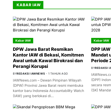
KABAR IAW
Kabar IAW
Kabar IAW
DPW Jawa Barat Resmikan
DPP IAW 
Kantor IAW di Bekasi, Komitmen
Mandat 
Awal untuk Kawal Birokrasi dan
Periode
Perangi Korupsi
BY
REDAKSI 
BY
REDAKSI IAWNEWS
1 TAHUN AGO
IAWNews.co
(DPP) Indon
IAWNews.com – Dewan Pimpinan Wilayah
secara resm
(DPW) Provinsi Jawa Barat resmi membuka
(SK) Manda
kantor baru Indonesia Accountability Watch
(IAW) yang berlokasi di…