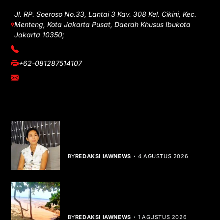
Jl. RP. Soeroso No.33, Lantai 3 Kav. 308 Kel. Cikini, Kec.
Menteng, Kota Jakarta Pusat, Daerah Khusus Ibukota
Jakarta 10350;
(021) 3908026
+62-081287514107
adm@iawnews.com
YOU MIGHT LIKE
Rocha Gibson Debut Lewat Single
Dibalik Tawaku Bergenre Slow Rock
BY
REDAKSI IAWNEWS
4 AGUSTUS 2026
Teluk Mata Ikan Keruh, Nelayan Soroti
Dampak Cut and Fill
BY
REDAKSI IAWNEWS
1 AGUSTUS 2026