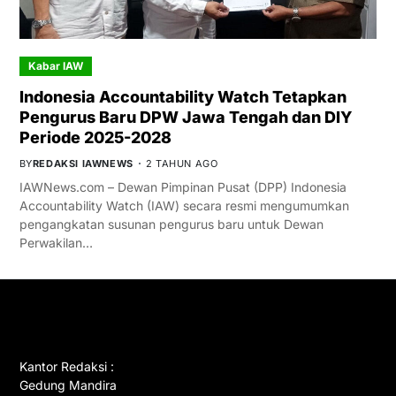
Kabar IAW
Indonesia Accountability Watch Tetapkan
Pengurus Baru DPW Jawa Tengah dan DIY
Periode 2025-2028
BY
REDAKSI IAWNEWS
2 TAHUN AGO
IAWNews.com – Dewan Pimpinan Pusat (DPP) Indonesia
Accountability Watch (IAW) secara resmi mengumumkan
pengangkatan susunan pengurus baru untuk Dewan
Perwakilan…
GET IN TOUCH
Kantor Redaksi :
Gedung Mandira