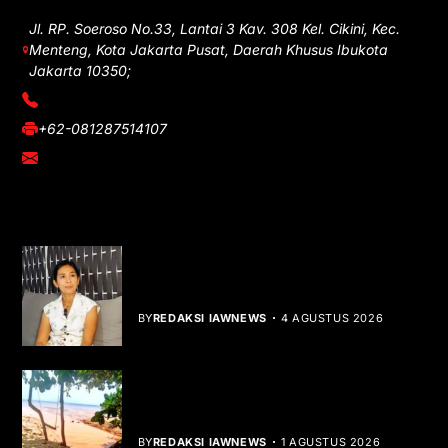
Jl. RP. Soeroso No.33, Lantai 3 Kav. 308 Kel. Cikini, Kec.
Menteng, Kota Jakarta Pusat, Daerah Khusus Ibukota
Jakarta 10350;
(021) 3908026
+62-081287514107
adm@iawnews.com
YOU MIGHT LIKE
Rocha Gibson Debut Lewat Single
Dibalik Tawaku Bergenre Slow Rock
BY
REDAKSI IAWNEWS
4 AGUSTUS 2026
Teluk Mata Ikan Keruh, Nelayan Soroti
Dampak Cut and Fill
BY
REDAKSI IAWNEWS
1 AGUSTUS 2026