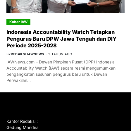
Kabar IAW
Indonesia Accountability Watch Tetapkan
Pengurus Baru DPW Jawa Tengah dan DIY
Periode 2025-2028
BY
REDAKSI IAWNEWS
2 TAHUN AGO
IAWNews.com – Dewan Pimpinan Pusat (DPP) Indonesia
Accountability Watch (IAW) secara resmi mengumumkan
pengangkatan susunan pengurus baru untuk Dewan
Perwakilan…
GET IN TOUCH
Kantor Redaksi :
Gedung Mandira