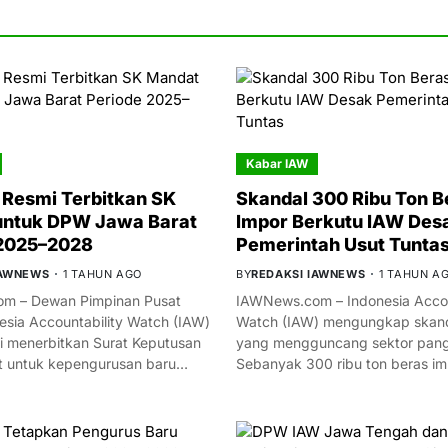
Kabar IAW
Resmi Terbitkan SK
Skandal 300 Ribu Ton B
untuk DPW Jawa Barat
Impor Berkutu IAW Des
 2025–2028
Pemerintah Usut Tunta
IAWNEWS
1 TAHUN AGO
BY
REDAKSI IAWNEWS
1 TAHUN A
m – Dewan Pimpinan Pusat
IAWNews.com – Indonesia Accou
esia Accountability Watch (IAW)
Watch (IAW) mengungkap skand
i menerbitkan Surat Keputusan
yang mengguncang sektor panga
t untuk kepengurusan baru…
Sebanyak 300 ribu ton beras i