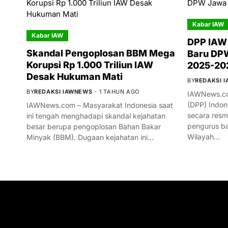
Kabar IAW
Kabar IAW
DPP IAW
Skandal Pengoplosan BBM Mega
Baru DPW
Korupsi Rp 1.000 Triliun IAW
2025-20
Desak Hukuman Mati
BY
REDAKSI 
BY
REDAKSI IAWNEWS
1 TAHUN AGO
IAWNews.co
(DPP) Indon
IAWNews.com – Masyarakat Indonesia saat
secara res
ini tengah menghadapi skandal kejahatan
pengurus ba
besar berupa pengoplosan Bahan Bakar
Wilayah…
Minyak (BBM). Dugaan kejahatan ini…
GET IN TOUCH