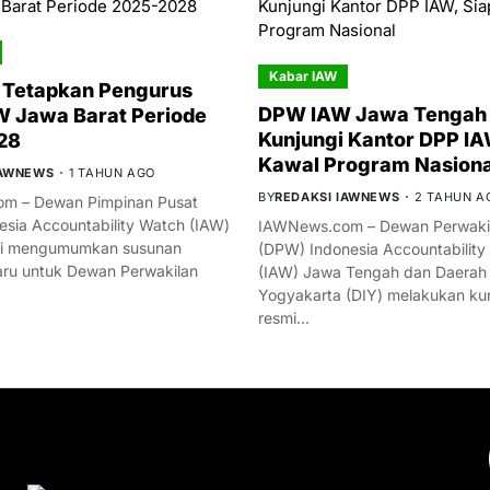
Kabar IAW
 Tetapkan Pengurus
DPW IAW Jawa Tengah 
 Jawa Barat Periode
Kunjungi Kantor DPP IA
28
Kawal Program Nasiona
IAWNEWS
1 TAHUN AGO
BY
REDAKSI IAWNEWS
2 TAHUN A
m – Dewan Pimpinan Pusat
esia Accountability Watch (IAW)
IAWNews.com – Dewan Perwakil
mi mengumumkan susunan
(DPW) Indonesia Accountability
ru untuk Dewan Perwakilan
(IAW) Jawa Tengah dan Daerah
Yogyakarta (DIY) melakukan ku
resmi…
YOU MIGHT LIKE