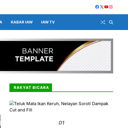
A
KABAR IAW
IAW TV
RAKYAT BICARA
01