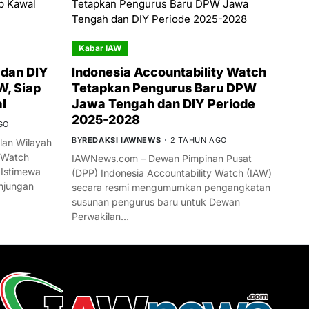
Kabar IAW
dan DIY
Indonesia Accountability Watch
W, Siap
Tetapkan Pengurus Baru DPW
l
Jawa Tengah dan DIY Periode
2025-2028
GO
BY
REDAKSI IAWNEWS
2 TAHUN AGO
an Wilayah
 Watch
IAWNews.com – Dewan Pimpinan Pusat
 Istimewa
(DPP) Indonesia Accountability Watch (IAW)
njungan
secara resmi mengumumkan pengangkatan
susunan pengurus baru untuk Dewan
Perwakilan…