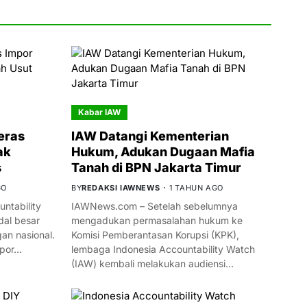
Kabar IAW
eras
IAW Datangi Kementerian
ak
Hukum, Adukan Dugaan Mafia
s
Tanah di BPN Jakarta Timur
GO
BY
REDAKSI IAWNEWS
1 TAHUN AGO
ntability
IAWNews.com – Setelah sebelumnya
al besar
mengadukan permasalahan hukum ke
n nasional.
Komisi Pemberantasan Korupsi (KPK),
mpor…
lembaga Indonesia Accountability Watch
(IAW) kembali melakukan audiensi…