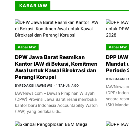
KABAR IAW
Kabar IAW
Kabar IAW
DPW Jawa Barat Resmikan
DPP IAW 
Kantor IAW di Bekasi, Komitmen
Mandat 
Awal untuk Kawal Birokrasi dan
Periode
Perangi Korupsi
BY
REDAKSI 
BY
REDAKSI IAWNEWS
1 TAHUN AGO
IAWNews.co
(DPP) Indon
IAWNews.com – Dewan Pimpinan Wilayah
secara resm
(DPW) Provinsi Jawa Barat resmi membuka
(SK) Manda
kantor baru Indonesia Accountability Watch
(IAW) yang berlokasi di…