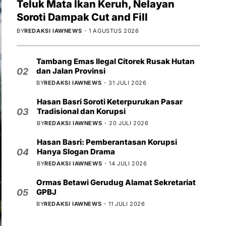
Teluk Mata Ikan Keruh, Nelayan
Soroti Dampak Cut and Fill
BY
REDAKSI IAWNEWS
1 AGUSTUS 2026
Tambang Emas Ilegal Citorek Rusak Hutan
dan Jalan Provinsi
02
BY
REDAKSI IAWNEWS
31 JULI 2026
Hasan Basri Soroti Keterpurukan Pasar
Tradisional dan Korupsi
03
BY
REDAKSI IAWNEWS
20 JULI 2026
Hasan Basri: Pemberantasan Korupsi
Hanya Slogan Drama
04
BY
REDAKSI IAWNEWS
14 JULI 2026
Ormas Betawi Gerudug Alamat Sekretariat
GPBJ
05
BY
REDAKSI IAWNEWS
11 JULI 2026