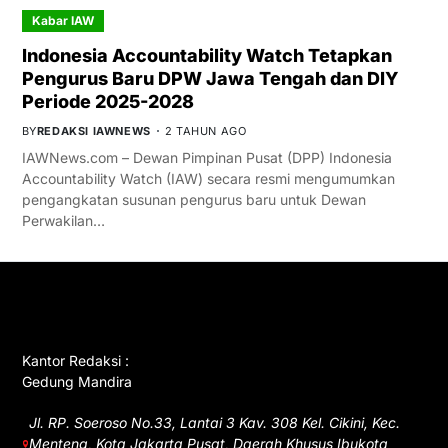
Kabar IAW
Indonesia Accountability Watch Tetapkan
Pengurus Baru DPW Jawa Tengah dan DIY
Periode 2025-2028
BY
REDAKSI IAWNEWS
2 TAHUN AGO
IAWNews.com – Dewan Pimpinan Pusat (DPP) Indonesia
Accountability Watch (IAW) secara resmi mengumumkan
pengangkatan susunan pengurus baru untuk Dewan
Perwakilan…
GET IN TOUCH
Kantor Redaksi :
Gedung Mandira
Jl. RP. Soeroso No.33, Lantai 3 Kav. 308 Kel. Cikini, Kec.
Menteng, Kota Jakarta Pusat, Daerah Khusus Ibukota