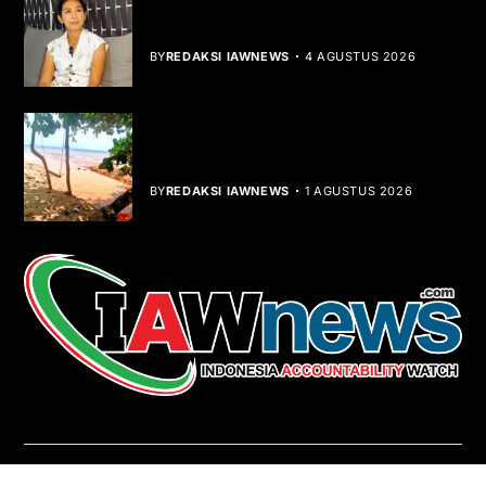
Rocha Gibson Debut Lewat Single
Dibalik Tawaku Bergenre Slow Rock
BY
REDAKSI IAWNEWS
4 AGUSTUS 2026
Teluk Mata Ikan Keruh, Nelayan Soroti
Dampak Cut and Fill
BY
REDAKSI IAWNEWS
1 AGUSTUS 2026
REDAKSI
About Us
Contact
Pedoman Media Siber