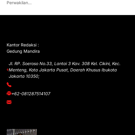
Perwakilan…
GET IN TOUCH
Kantor Redaksi :
Gedung Mandira
Jl. RP. Soeroso No.33, Lantai 3 Kav. 308 Kel. Cikini, Kec.
Menteng, Kota Jakarta Pusat, Daerah Khusus Ibukota
Jakarta 10350;
(021) 3908026
+62-081287514107
adm@iawnews.com
YOU MIGHT LIKE