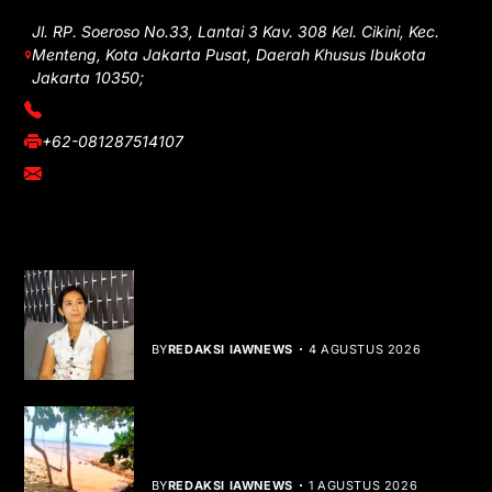
Jl. RP. Soeroso No.33, Lantai 3 Kav. 308 Kel. Cikini, Kec.
Menteng, Kota Jakarta Pusat, Daerah Khusus Ibukota
Jakarta 10350;
(021) 3908026
+62-081287514107
adm@iawnews.com
YOU MIGHT LIKE
Rocha Gibson Debut Lewat Single
Dibalik Tawaku Bergenre Slow Rock
BY
REDAKSI IAWNEWS
4 AGUSTUS 2026
Teluk Mata Ikan Keruh, Nelayan Soroti
Dampak Cut and Fill
BY
REDAKSI IAWNEWS
1 AGUSTUS 2026