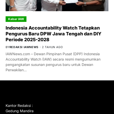
Kabar IAW
Indonesia Accountability Watch Tetapkan
Pengurus Baru DPW Jawa Tengah dan DIY
Periode 2025-2028
BY
REDAKSI IAWNEWS
2 TAHUN AGO
IAWNews.com – Dewan Pimpinan Pusat (DPP) Indonesia
Accountability Watch (IAW) secara resmi mengumumkan
pengangkatan susunan pengurus baru untuk Dewan
Perwakilan…
GET IN TOUCH
Kantor Redaksi :
Gedung Mandira