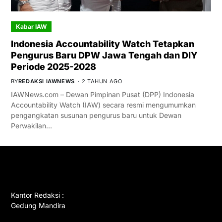
Kabar IAW
Indonesia Accountability Watch Tetapkan
Pengurus Baru DPW Jawa Tengah dan DIY
Periode 2025-2028
BY
REDAKSI IAWNEWS
2 TAHUN AGO
IAWNews.com – Dewan Pimpinan Pusat (DPP) Indonesia
Accountability Watch (IAW) secara resmi mengumumkan
pengangkatan susunan pengurus baru untuk Dewan
Perwakilan…
GET IN TOUCH
Kantor Redaksi :
Gedung Mandira