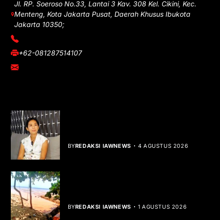
Jl. RP. Soeroso No.33, Lantai 3 Kav. 308 Kel. Cikini, Kec.
Menteng, Kota Jakarta Pusat, Daerah Khusus Ibukota
Jakarta 10350;
(021) 3908026
+62-081287514107
adm@iawnews.com
YOU MIGHT LIKE
Rocha Gibson Debut Lewat Single
Dibalik Tawaku Bergenre Slow Rock
BY
REDAKSI IAWNEWS
4 AGUSTUS 2026
Teluk Mata Ikan Keruh, Nelayan Soroti
Dampak Cut and Fill
BY
REDAKSI IAWNEWS
1 AGUSTUS 2026