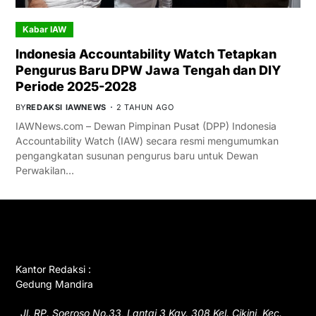
Kabar IAW
Indonesia Accountability Watch Tetapkan
Pengurus Baru DPW Jawa Tengah dan DIY
Periode 2025-2028
BY
REDAKSI IAWNEWS
2 TAHUN AGO
IAWNews.com – Dewan Pimpinan Pusat (DPP) Indonesia
Accountability Watch (IAW) secara resmi mengumumkan
pengangkatan susunan pengurus baru untuk Dewan
Perwakilan…
GET IN TOUCH
Kantor Redaksi :
Gedung Mandira
Jl. RP. Soeroso No.33, Lantai 3 Kav. 308 Kel. Cikini, Kec.