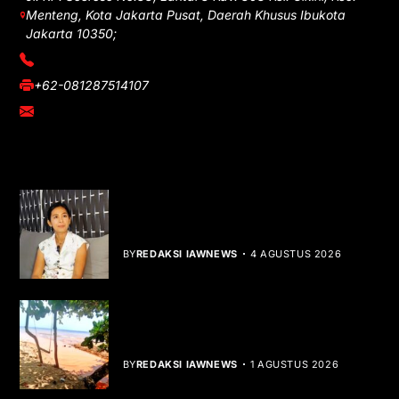
Menteng, Kota Jakarta Pusat, Daerah Khusus Ibukota
Jakarta 10350;
(021) 3908026
+62-081287514107
adm@iawnews.com
YOU MIGHT LIKE
Rocha Gibson Debut Lewat Single
Dibalik Tawaku Bergenre Slow Rock
BY
REDAKSI IAWNEWS
4 AGUSTUS 2026
Teluk Mata Ikan Keruh, Nelayan Soroti
Dampak Cut and Fill
BY
REDAKSI IAWNEWS
1 AGUSTUS 2026