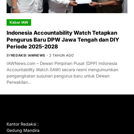
Kabar IAW
Indonesia Accountability Watch Tetapkan
Pengurus Baru DPW Jawa Tengah dan DIY
Periode 2025-2028
BY
REDAKSI IAWNEWS
2 TAHUN AGO
IAWNews.com – Dewan Pimpinan Pusat (DPP) Indonesia
Accountability Watch (IAW) secara resmi mengumumkan
pengangkatan susunan pengurus baru untuk Dewan
Perwakilan…
GET IN TOUCH
Kantor Redaksi :
Gedung Mandira