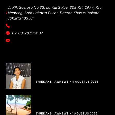
Jl. RP. Soeroso No.33, Lantai 3 Kav. 308 Kel. Cikini, Kec.
Menteng, Kota Jakarta Pusat, Daerah Khusus Ibukota
Jakarta 10350;
(021) 3908026
+62-081287514107
adm@iawnews.com
YOU MIGHT LIKE
Rocha Gibson Debut Lewat Single
Dibalik Tawaku Bergenre Slow Rock
BY
REDAKSI IAWNEWS
4 AGUSTUS 2026
Teluk Mata Ikan Keruh, Nelayan Soroti
Dampak Cut and Fill
BY
REDAKSI IAWNEWS
1 AGUSTUS 2026