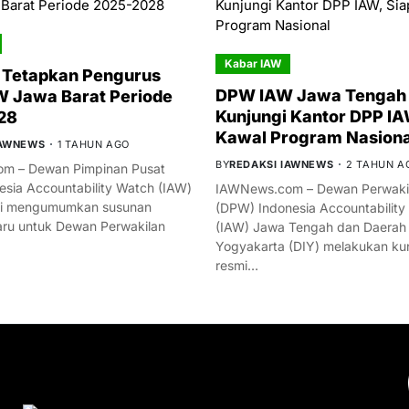
Kabar IAW
 Tetapkan Pengurus
DPW IAW Jawa Tengah 
 Jawa Barat Periode
Kunjungi Kantor DPP IA
28
Kawal Program Nasiona
IAWNEWS
1 TAHUN AGO
BY
REDAKSI IAWNEWS
2 TAHUN A
m – Dewan Pimpinan Pusat
esia Accountability Watch (IAW)
IAWNews.com – Dewan Perwakil
mi mengumumkan susunan
(DPW) Indonesia Accountability
ru untuk Dewan Perwakilan
(IAW) Jawa Tengah dan Daerah
Yogyakarta (DIY) melakukan ku
resmi…
YOU MIGHT LIKE