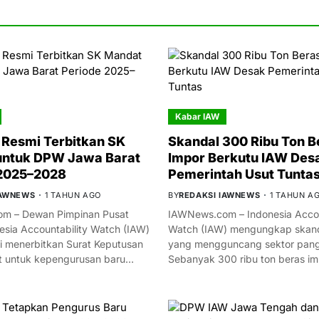
Kabar IAW
Resmi Terbitkan SK
Skandal 300 Ribu Ton B
untuk DPW Jawa Barat
Impor Berkutu IAW Des
 2025–2028
Pemerintah Usut Tunta
IAWNEWS
1 TAHUN AGO
BY
REDAKSI IAWNEWS
1 TAHUN A
m – Dewan Pimpinan Pusat
IAWNews.com – Indonesia Accou
esia Accountability Watch (IAW)
Watch (IAW) mengungkap skand
i menerbitkan Surat Keputusan
yang mengguncang sektor panga
t untuk kepengurusan baru…
Sebanyak 300 ribu ton beras i