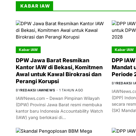
KABAR IAW
Kabar IAW
Kabar IAW
DPW Jawa Barat Resmikan
DPP IAW 
Kantor IAW di Bekasi, Komitmen
Mandat 
Awal untuk Kawal Birokrasi dan
Periode
Perangi Korupsi
BY
REDAKSI 
BY
REDAKSI IAWNEWS
1 TAHUN AGO
IAWNews.co
(DPP) Indon
IAWNews.com – Dewan Pimpinan Wilayah
secara resm
(DPW) Provinsi Jawa Barat resmi membuka
(SK) Manda
kantor baru Indonesia Accountability Watch
(IAW) yang berlokasi di…