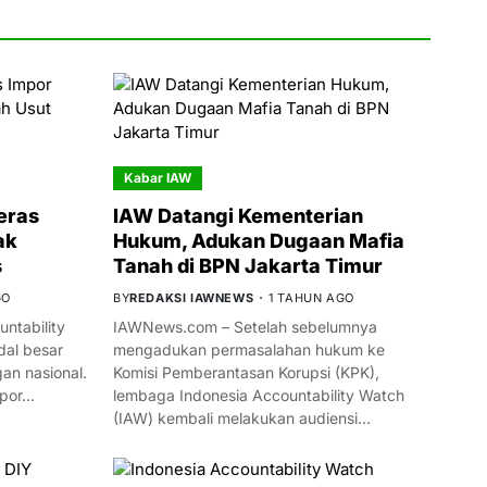
Kabar IAW
eras
IAW Datangi Kementerian
ak
Hukum, Adukan Dugaan Mafia
s
Tanah di BPN Jakarta Timur
GO
BY
REDAKSI IAWNEWS
1 TAHUN AGO
ntability
IAWNews.com – Setelah sebelumnya
al besar
mengadukan permasalahan hukum ke
n nasional.
Komisi Pemberantasan Korupsi (KPK),
mpor…
lembaga Indonesia Accountability Watch
(IAW) kembali melakukan audiensi…