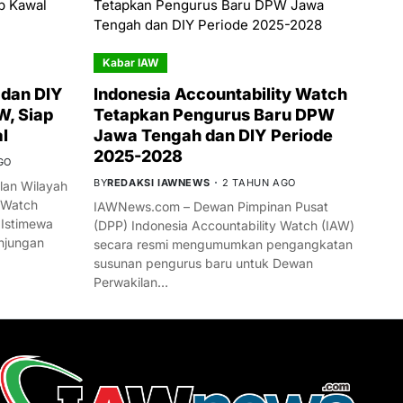
Kabar IAW
dan DIY
Indonesia Accountability Watch
W, Siap
Tetapkan Pengurus Baru DPW
l
Jawa Tengah dan DIY Periode
2025-2028
GO
BY
REDAKSI IAWNEWS
2 TAHUN AGO
an Wilayah
 Watch
IAWNews.com – Dewan Pimpinan Pusat
 Istimewa
(DPP) Indonesia Accountability Watch (IAW)
njungan
secara resmi mengumumkan pengangkatan
susunan pengurus baru untuk Dewan
Perwakilan…