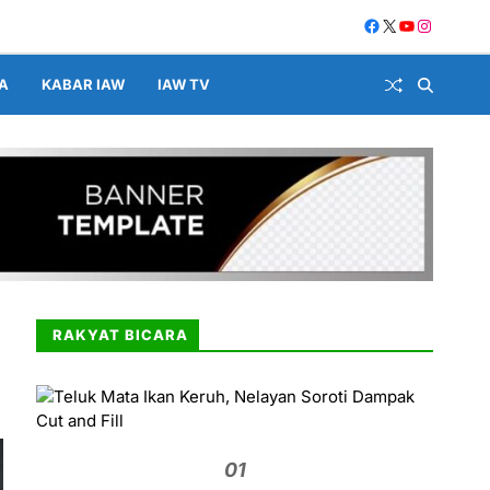
A
KABAR IAW
IAW TV
RAKYAT BICARA
01