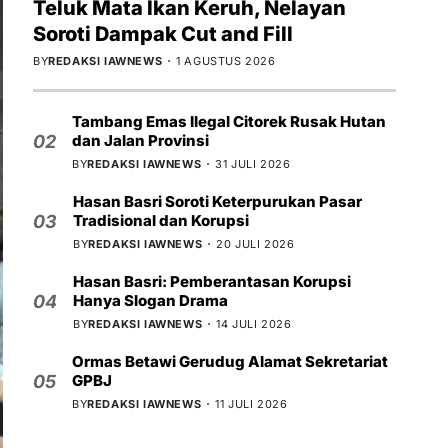
Teluk Mata Ikan Keruh, Nelayan
Soroti Dampak Cut and Fill
BY
REDAKSI IAWNEWS
1 AGUSTUS 2026
Tambang Emas Ilegal Citorek Rusak Hutan
dan Jalan Provinsi
02
BY
REDAKSI IAWNEWS
31 JULI 2026
Hasan Basri Soroti Keterpurukan Pasar
Tradisional dan Korupsi
03
BY
REDAKSI IAWNEWS
20 JULI 2026
Hasan Basri: Pemberantasan Korupsi
Hanya Slogan Drama
04
BY
REDAKSI IAWNEWS
14 JULI 2026
Ormas Betawi Gerudug Alamat Sekretariat
GPBJ
05
BY
REDAKSI IAWNEWS
11 JULI 2026