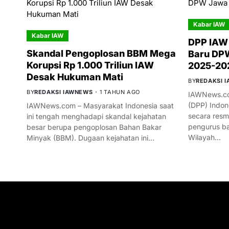
Kabar IAW
Kabar IAW
DPP IAW
Skandal Pengoplosan BBM Mega
Baru DPW
Korupsi Rp 1.000 Triliun IAW
2025-20
Desak Hukuman Mati
BY
REDAKSI 
BY
REDAKSI IAWNEWS
1 TAHUN AGO
IAWNews.co
(DPP) Indon
IAWNews.com – Masyarakat Indonesia saat
secara res
ini tengah menghadapi skandal kejahatan
pengurus ba
besar berupa pengoplosan Bahan Bakar
Wilayah…
Minyak (BBM). Dugaan kejahatan ini…
GET IN TOUCH