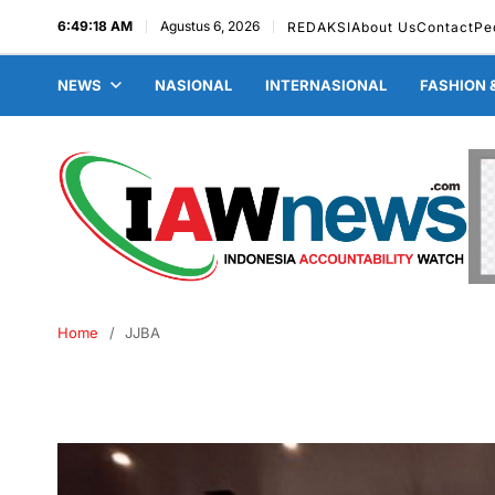
6:49:19 AM
Agustus 6, 2026
REDAKSI
About Us
Contact
Pe
NEWS
NASIONAL
INTERNASIONAL
FASHION 
Home
JJBA