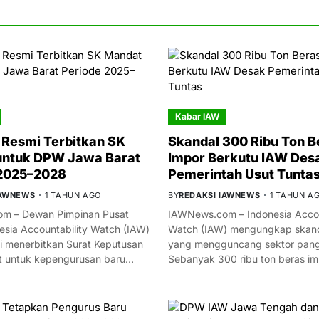
Kabar IAW
Resmi Terbitkan SK
Skandal 300 Ribu Ton B
untuk DPW Jawa Barat
Impor Berkutu IAW Des
 2025–2028
Pemerintah Usut Tunta
IAWNEWS
1 TAHUN AGO
BY
REDAKSI IAWNEWS
1 TAHUN A
m – Dewan Pimpinan Pusat
IAWNews.com – Indonesia Accou
esia Accountability Watch (IAW)
Watch (IAW) mengungkap skand
i menerbitkan Surat Keputusan
yang mengguncang sektor panga
t untuk kepengurusan baru…
Sebanyak 300 ribu ton beras i