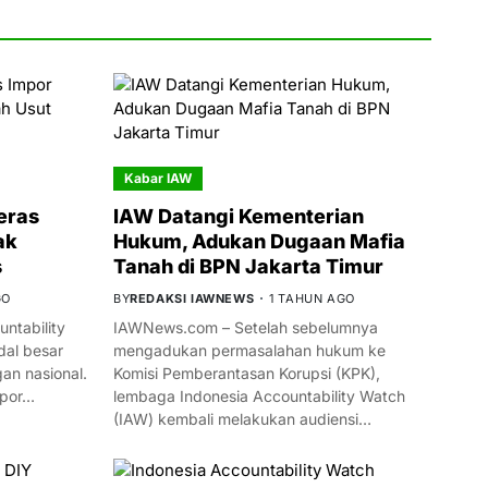
Kabar IAW
eras
IAW Datangi Kementerian
ak
Hukum, Adukan Dugaan Mafia
s
Tanah di BPN Jakarta Timur
GO
BY
REDAKSI IAWNEWS
1 TAHUN AGO
ntability
IAWNews.com – Setelah sebelumnya
al besar
mengadukan permasalahan hukum ke
n nasional.
Komisi Pemberantasan Korupsi (KPK),
mpor…
lembaga Indonesia Accountability Watch
(IAW) kembali melakukan audiensi…