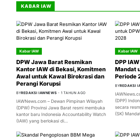
KABAR IAW
Kabar IAW
Kabar IAW
DPW Jawa Barat Resmikan
DPP IAW 
Kantor IAW di Bekasi, Komitmen
Mandat 
Awal untuk Kawal Birokrasi dan
Periode
Perangi Korupsi
BY
REDAKSI 
BY
REDAKSI IAWNEWS
1 TAHUN AGO
IAWNews.co
(DPP) Indon
IAWNews.com – Dewan Pimpinan Wilayah
secara resm
(DPW) Provinsi Jawa Barat resmi membuka
(SK) Manda
kantor baru Indonesia Accountability Watch
(IAW) yang berlokasi di…