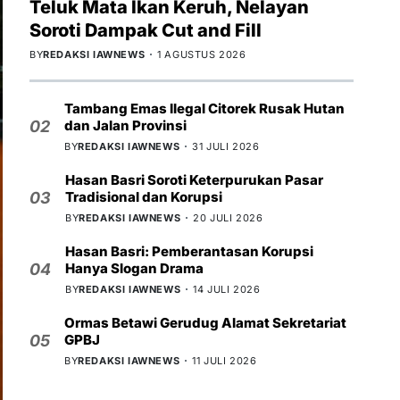
Teluk Mata Ikan Keruh, Nelayan
Soroti Dampak Cut and Fill
BY
REDAKSI IAWNEWS
1 AGUSTUS 2026
Tambang Emas Ilegal Citorek Rusak Hutan
dan Jalan Provinsi
02
BY
REDAKSI IAWNEWS
31 JULI 2026
Hasan Basri Soroti Keterpurukan Pasar
Tradisional dan Korupsi
03
BY
REDAKSI IAWNEWS
20 JULI 2026
Hasan Basri: Pemberantasan Korupsi
Hanya Slogan Drama
04
BY
REDAKSI IAWNEWS
14 JULI 2026
Ormas Betawi Gerudug Alamat Sekretariat
GPBJ
05
BY
REDAKSI IAWNEWS
11 JULI 2026