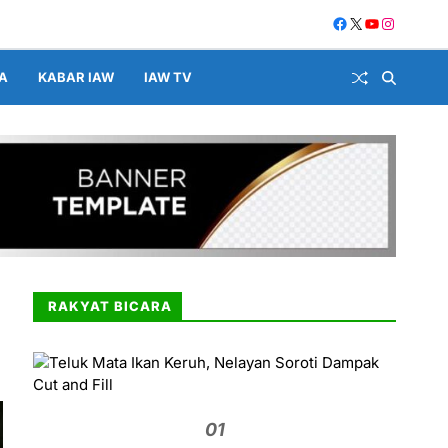
A
KABAR IAW
IAW TV
RAKYAT BICARA
01