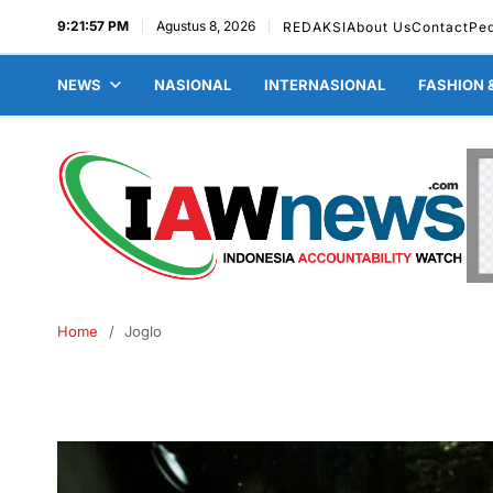
9:21:58 PM
Agustus 8, 2026
REDAKSI
About Us
Contact
Pe
NEWS
NASIONAL
INTERNASIONAL
FASHION 
Home
Joglo