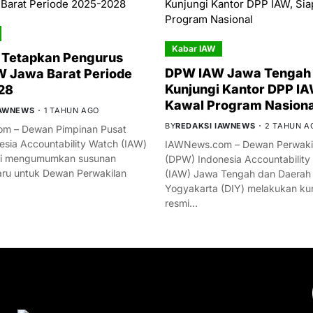
Kabar IAW
 Tetapkan Pengurus
DPW IAW Jawa Tengah 
 Jawa Barat Periode
Kunjungi Kantor DPP IA
28
Kawal Program Nasiona
IAWNEWS
1 TAHUN AGO
BY
REDAKSI IAWNEWS
2 TAHUN A
m – Dewan Pimpinan Pusat
esia Accountability Watch (IAW)
IAWNews.com – Dewan Perwakil
mi mengumumkan susunan
(DPW) Indonesia Accountability
ru untuk Dewan Perwakilan
(IAW) Jawa Tengah dan Daerah
Yogyakarta (DIY) melakukan ku
resmi…
YOU MIGHT LIKE