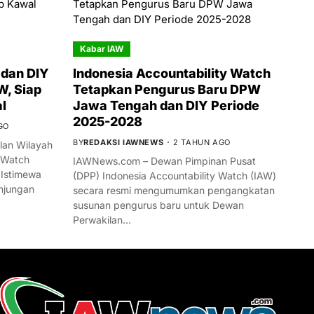
Kabar IAW
dan DIY
Indonesia Accountability Watch
W, Siap
Tetapkan Pengurus Baru DPW
l
Jawa Tengah dan DIY Periode
2025-2028
GO
BY
REDAKSI IAWNEWS
2 TAHUN AGO
an Wilayah
 Watch
IAWNews.com – Dewan Pimpinan Pusat
 Istimewa
(DPP) Indonesia Accountability Watch (IAW)
njungan
secara resmi mengumumkan pengangkatan
susunan pengurus baru untuk Dewan
Perwakilan…