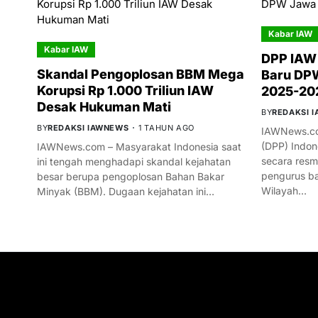
Kabar IAW
Kabar IAW
DPP IAW
Skandal Pengoplosan BBM Mega
Baru DPW
Korupsi Rp 1.000 Triliun IAW
2025-20
Desak Hukuman Mati
BY
REDAKSI 
BY
REDAKSI IAWNEWS
1 TAHUN AGO
IAWNews.co
(DPP) Indon
IAWNews.com – Masyarakat Indonesia saat
secara res
ini tengah menghadapi skandal kejahatan
pengurus ba
besar berupa pengoplosan Bahan Bakar
Wilayah…
Minyak (BBM). Dugaan kejahatan ini…
GET IN TOUCH