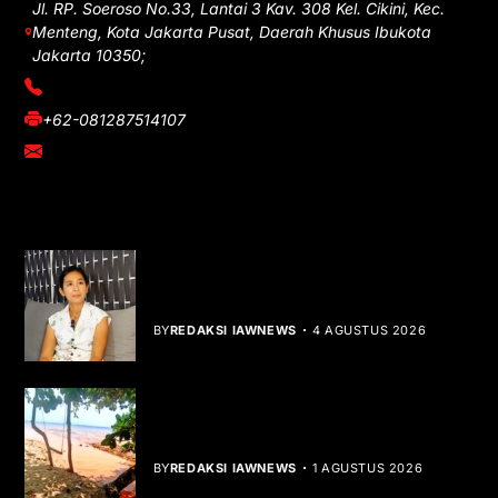
Jl. RP. Soeroso No.33, Lantai 3 Kav. 308 Kel. Cikini, Kec.
Menteng, Kota Jakarta Pusat, Daerah Khusus Ibukota
Jakarta 10350;
(021) 3908026
+62-081287514107
adm@iawnews.com
YOU MIGHT LIKE
Rocha Gibson Debut Lewat Single
Dibalik Tawaku Bergenre Slow Rock
BY
REDAKSI IAWNEWS
4 AGUSTUS 2026
Teluk Mata Ikan Keruh, Nelayan Soroti
Dampak Cut and Fill
BY
REDAKSI IAWNEWS
1 AGUSTUS 2026