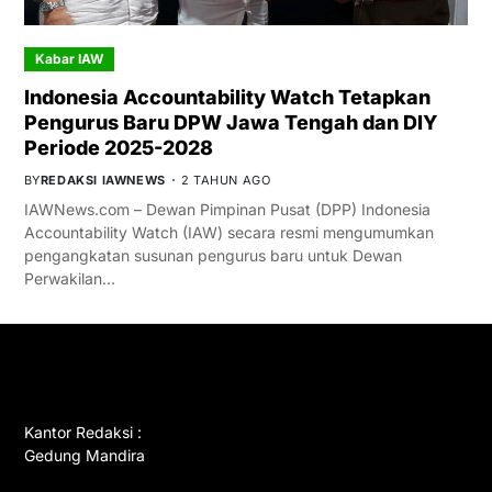
Kabar IAW
Indonesia Accountability Watch Tetapkan
Pengurus Baru DPW Jawa Tengah dan DIY
Periode 2025-2028
BY
REDAKSI IAWNEWS
2 TAHUN AGO
IAWNews.com – Dewan Pimpinan Pusat (DPP) Indonesia
Accountability Watch (IAW) secara resmi mengumumkan
pengangkatan susunan pengurus baru untuk Dewan
Perwakilan…
GET IN TOUCH
Kantor Redaksi :
Gedung Mandira