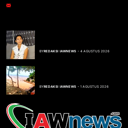
adm@iawnews.com
YOU MIGHT LIKE
Rocha Gibson Debut Lewat Single
Dibalik Tawaku Bergenre Slow Rock
BY
REDAKSI IAWNEWS
4 AGUSTUS 2026
Teluk Mata Ikan Keruh, Nelayan Soroti
Dampak Cut and Fill
BY
REDAKSI IAWNEWS
1 AGUSTUS 2026