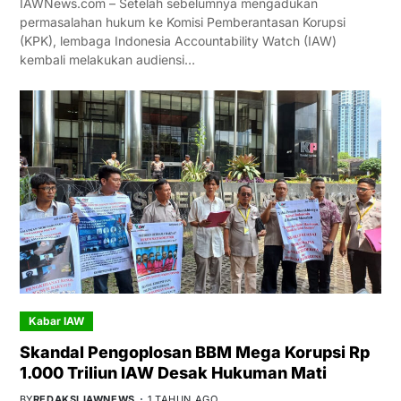
IAWNews.com – Setelah sebelumnya mengadukan
permasalahan hukum ke Komisi Pemberantasan Korupsi
(KPK), lembaga Indonesia Accountability Watch (IAW)
kembali melakukan audiensi…
Kabar IAW
Skandal Pengoplosan BBM Mega Korupsi Rp
1.000 Triliun IAW Desak Hukuman Mati
BY
REDAKSI IAWNEWS
1 TAHUN AGO