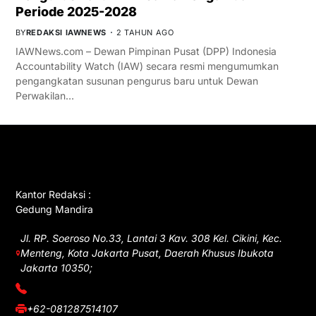
Periode 2025-2028
BY
REDAKSI IAWNEWS
2 TAHUN AGO
IAWNews.com – Dewan Pimpinan Pusat (DPP) Indonesia
Accountability Watch (IAW) secara resmi mengumumkan
pengangkatan susunan pengurus baru untuk Dewan
Perwakilan…
GET IN TOUCH
Kantor Redaksi :
Gedung Mandira
Jl. RP. Soeroso No.33, Lantai 3 Kav. 308 Kel. Cikini, Kec.
Menteng, Kota Jakarta Pusat, Daerah Khusus Ibukota
Jakarta 10350;
(021) 3908026
+62-081287514107