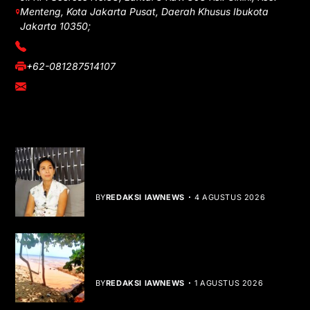
Menteng, Kota Jakarta Pusat, Daerah Khusus Ibukota
Jakarta 10350;
(021) 3908026
+62-081287514107
adm@iawnews.com
YOU MIGHT LIKE
Rocha Gibson Debut Lewat Single
Dibalik Tawaku Bergenre Slow Rock
BY
REDAKSI IAWNEWS
4 AGUSTUS 2026
Teluk Mata Ikan Keruh, Nelayan Soroti
Dampak Cut and Fill
BY
REDAKSI IAWNEWS
1 AGUSTUS 2026