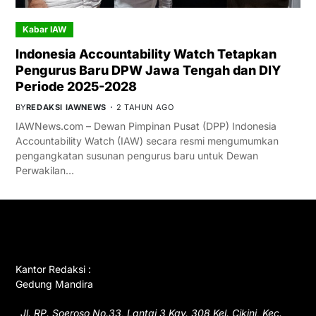
Kabar IAW
Indonesia Accountability Watch Tetapkan
Pengurus Baru DPW Jawa Tengah dan DIY
Periode 2025-2028
BY
REDAKSI IAWNEWS
2 TAHUN AGO
IAWNews.com – Dewan Pimpinan Pusat (DPP) Indonesia
Accountability Watch (IAW) secara resmi mengumumkan
pengangkatan susunan pengurus baru untuk Dewan
Perwakilan…
GET IN TOUCH
Kantor Redaksi :
Gedung Mandira
Jl. RP. Soeroso No.33, Lantai 3 Kav. 308 Kel. Cikini, Kec.