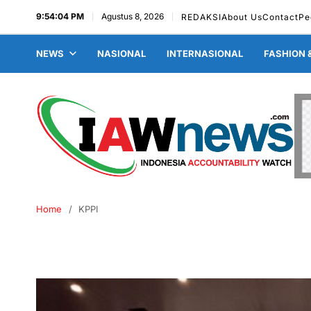
9:54:05 PM
Agustus 8, 2026
REDAKSI
About Us
Contact
Pe
NEWS
NASIONAL
INTERNASIONAL
FASHION 
Home
KPPI