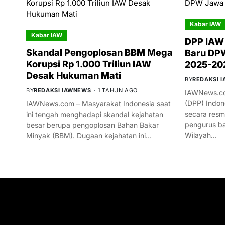
Kabar IAW
Kabar IAW
DPP IAW
Skandal Pengoplosan BBM Mega
Baru DPW
Korupsi Rp 1.000 Triliun IAW
2025-20
Desak Hukuman Mati
BY
REDAKSI 
BY
REDAKSI IAWNEWS
1 TAHUN AGO
IAWNews.co
(DPP) Indon
IAWNews.com – Masyarakat Indonesia saat
secara res
ini tengah menghadapi skandal kejahatan
pengurus ba
besar berupa pengoplosan Bahan Bakar
Wilayah…
Minyak (BBM). Dugaan kejahatan ini…
GET IN TOUCH