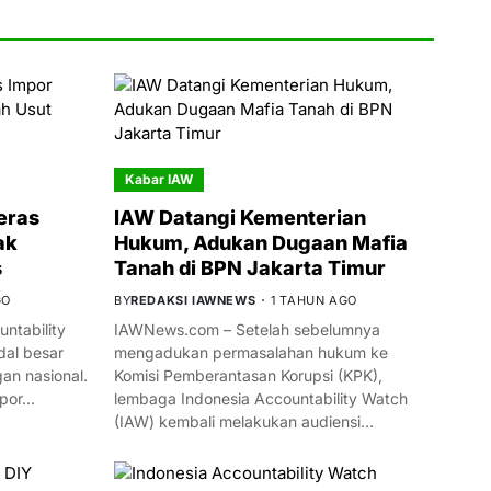
Kabar IAW
eras
IAW Datangi Kementerian
ak
Hukum, Adukan Dugaan Mafia
s
Tanah di BPN Jakarta Timur
GO
BY
REDAKSI IAWNEWS
1 TAHUN AGO
ntability
IAWNews.com – Setelah sebelumnya
al besar
mengadukan permasalahan hukum ke
n nasional.
Komisi Pemberantasan Korupsi (KPK),
mpor…
lembaga Indonesia Accountability Watch
(IAW) kembali melakukan audiensi…