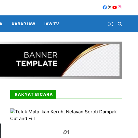
A
KABAR IAW
IAW TV
RAKYAT BICARA
01