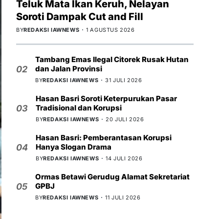
Teluk Mata Ikan Keruh, Nelayan
Soroti Dampak Cut and Fill
BY
REDAKSI IAWNEWS
1 AGUSTUS 2026
Tambang Emas Ilegal Citorek Rusak Hutan
dan Jalan Provinsi
02
BY
REDAKSI IAWNEWS
31 JULI 2026
Hasan Basri Soroti Keterpurukan Pasar
Tradisional dan Korupsi
03
BY
REDAKSI IAWNEWS
20 JULI 2026
Hasan Basri: Pemberantasan Korupsi
Hanya Slogan Drama
04
BY
REDAKSI IAWNEWS
14 JULI 2026
Ormas Betawi Gerudug Alamat Sekretariat
GPBJ
05
BY
REDAKSI IAWNEWS
11 JULI 2026