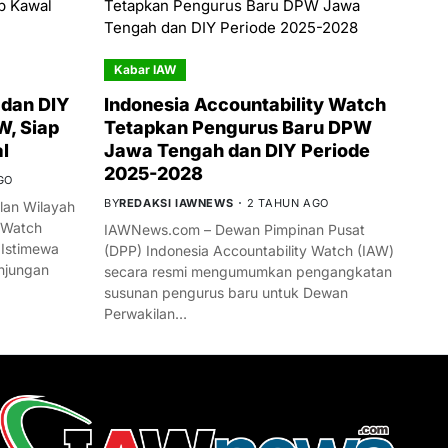
Kabar IAW
dan DIY
Indonesia Accountability Watch
W, Siap
Tetapkan Pengurus Baru DPW
l
Jawa Tengah dan DIY Periode
2025-2028
GO
BY
REDAKSI IAWNEWS
2 TAHUN AGO
an Wilayah
 Watch
IAWNews.com – Dewan Pimpinan Pusat
 Istimewa
(DPP) Indonesia Accountability Watch (IAW)
njungan
secara resmi mengumumkan pengangkatan
susunan pengurus baru untuk Dewan
Perwakilan…