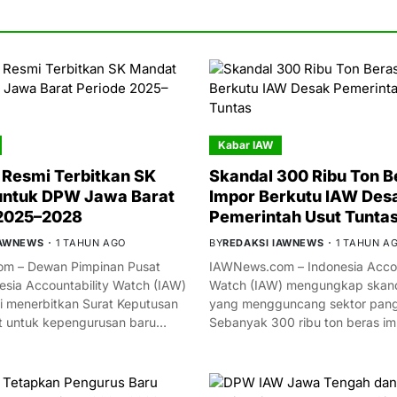
Kabar IAW
Resmi Terbitkan SK
Skandal 300 Ribu Ton B
untuk DPW Jawa Barat
Impor Berkutu IAW Des
 2025–2028
Pemerintah Usut Tunta
IAWNEWS
1 TAHUN AGO
BY
REDAKSI IAWNEWS
1 TAHUN A
m – Dewan Pimpinan Pusat
IAWNews.com – Indonesia Accou
esia Accountability Watch (IAW)
Watch (IAW) mengungkap skand
i menerbitkan Surat Keputusan
yang mengguncang sektor panga
t untuk kepengurusan baru…
Sebanyak 300 ribu ton beras i