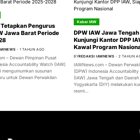
Kabar IAW
 Tetapkan Pengurus
DPW IAW Jawa Tengah 
 Jawa Barat Periode
Kunjungi Kantor DPP IA
28
Kawal Program Nasiona
IAWNEWS
1 TAHUN AGO
BY
REDAKSI IAWNEWS
2 TAHUN A
m – Dewan Pimpinan Pusat
esia Accountability Watch (IAW)
IAWNews.com – Dewan Perwakil
mi mengumumkan susunan
(DPW) Indonesia Accountability
ru untuk Dewan Perwakilan
(IAW) Jawa Tengah dan Daerah
Yogyakarta (DIY) melakukan ku
resmi…
YOU MIGHT LIKE