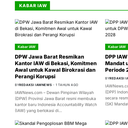
KABAR IAW
Kabar IAW
Kabar IAW
DPW Jawa Barat Resmikan
DPP IAW 
Kantor IAW di Bekasi, Komitmen
Mandat 
Awal untuk Kawal Birokrasi dan
Periode
Perangi Korupsi
BY
REDAKSI 
BY
REDAKSI IAWNEWS
1 TAHUN AGO
IAWNews.co
(DPP) Indon
IAWNews.com – Dewan Pimpinan Wilayah
secara resm
(DPW) Provinsi Jawa Barat resmi membuka
(SK) Manda
kantor baru Indonesia Accountability Watch
(IAW) yang berlokasi di…