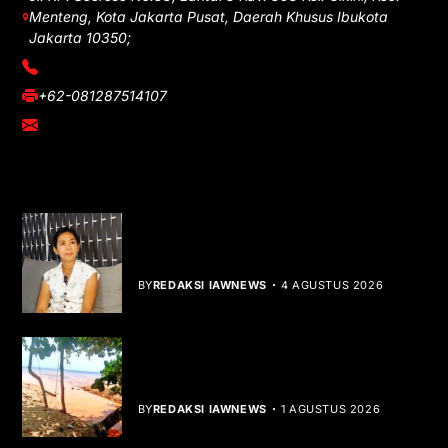
Menteng, Kota Jakarta Pusat, Daerah Khusus Ibukota
Jakarta 10350;
(021) 3908026
+62-081287514107
adm@iawnews.com
YOU MIGHT LIKE
Rocha Gibson Debut Lewat Single
Dibalik Tawaku Bergenre Slow Rock
BY
REDAKSI IAWNEWS
4 AGUSTUS 2026
Teluk Mata Ikan Keruh, Nelayan Soroti
Dampak Cut and Fill
BY
REDAKSI IAWNEWS
1 AGUSTUS 2026