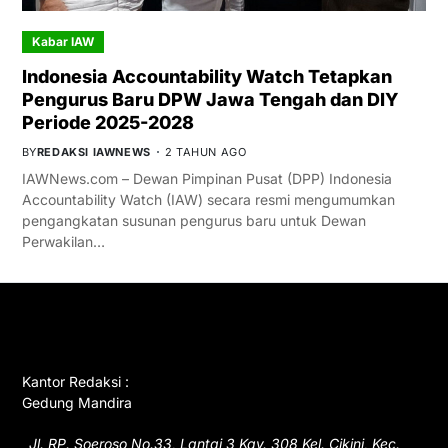
Kabar IAW
Indonesia Accountability Watch Tetapkan
Pengurus Baru DPW Jawa Tengah dan DIY
Periode 2025-2028
BY
REDAKSI IAWNEWS
2 TAHUN AGO
IAWNews.com – Dewan Pimpinan Pusat (DPP) Indonesia
Accountability Watch (IAW) secara resmi mengumumkan
pengangkatan susunan pengurus baru untuk Dewan
Perwakilan…
GET IN TOUCH
Kantor Redaksi :
Gedung Mandira
Jl. RP. Soeroso No.33, Lantai 3 Kav. 308 Kel. Cikini, Kec.