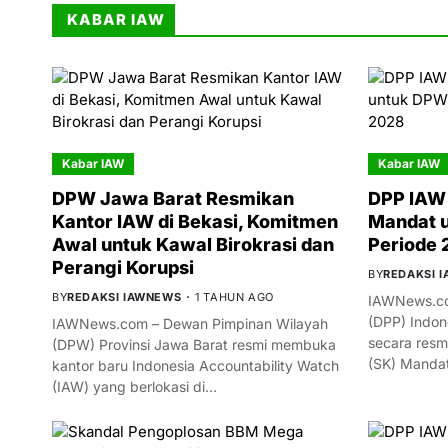
KABAR IAW
Kabar IAW
Kabar IAW
DPW Jawa Barat Resmikan
DPP IAW 
Kantor IAW di Bekasi, Komitmen
Mandat 
Awal untuk Kawal Birokrasi dan
Periode
Perangi Korupsi
BY
REDAKSI 
BY
REDAKSI IAWNEWS
1 TAHUN AGO
IAWNews.co
(DPP) Indon
IAWNews.com – Dewan Pimpinan Wilayah
secara resm
(DPW) Provinsi Jawa Barat resmi membuka
(SK) Manda
kantor baru Indonesia Accountability Watch
(IAW) yang berlokasi di…