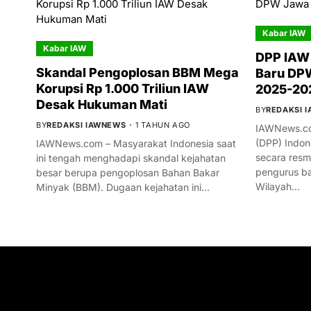
Kabar IAW
Kabar IAW
DPP IAW
Skandal Pengoplosan BBM Mega
Baru DPW
Korupsi Rp 1.000 Triliun IAW
2025-20
Desak Hukuman Mati
BY
REDAKSI 
BY
REDAKSI IAWNEWS
1 TAHUN AGO
IAWNews.co
(DPP) Indon
IAWNews.com – Masyarakat Indonesia saat
secara res
ini tengah menghadapi skandal kejahatan
pengurus ba
besar berupa pengoplosan Bahan Bakar
Wilayah…
Minyak (BBM). Dugaan kejahatan ini…
GET IN TOUCH