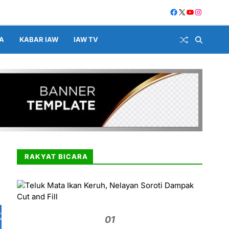
A
KABAR IAW
IAW TV
RAKYAT BICARA
01