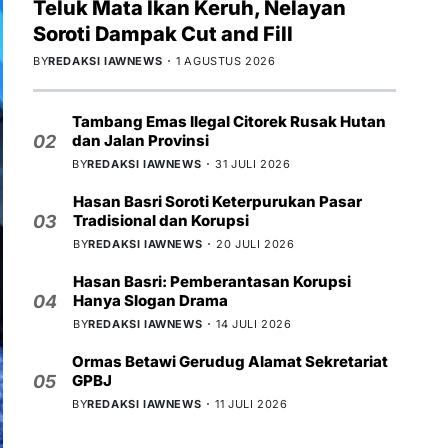
Teluk Mata Ikan Keruh, Nelayan
Soroti Dampak Cut and Fill
BY
REDAKSI IAWNEWS
1 AGUSTUS 2026
Tambang Emas Ilegal Citorek Rusak Hutan
dan Jalan Provinsi
02
BY
REDAKSI IAWNEWS
31 JULI 2026
Hasan Basri Soroti Keterpurukan Pasar
Tradisional dan Korupsi
03
BY
REDAKSI IAWNEWS
20 JULI 2026
Hasan Basri: Pemberantasan Korupsi
Hanya Slogan Drama
04
BY
REDAKSI IAWNEWS
14 JULI 2026
Ormas Betawi Gerudug Alamat Sekretariat
GPBJ
05
BY
REDAKSI IAWNEWS
11 JULI 2026