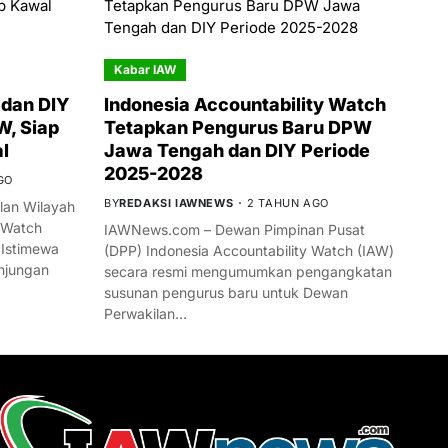
Kabar IAW
dan DIY
Indonesia Accountability Watch
W, Siap
Tetapkan Pengurus Baru DPW
l
Jawa Tengah dan DIY Periode
2025-2028
GO
BY
REDAKSI IAWNEWS
2 TAHUN AGO
an Wilayah
 Watch
IAWNews.com – Dewan Pimpinan Pusat
 Istimewa
(DPP) Indonesia Accountability Watch (IAW)
njungan
secara resmi mengumumkan pengangkatan
susunan pengurus baru untuk Dewan
Perwakilan…