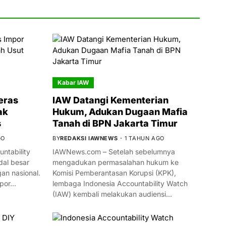
Kabar IAW
eras
IAW Datangi Kementerian
ak
Hukum, Adukan Dugaan Mafia
s
Tanah di BPN Jakarta Timur
GO
BY
REDAKSI IAWNEWS
1 TAHUN AGO
ntability
IAWNews.com – Setelah sebelumnya
al besar
mengadukan permasalahan hukum ke
n nasional.
Komisi Pemberantasan Korupsi (KPK),
mpor…
lembaga Indonesia Accountability Watch
(IAW) kembali melakukan audiensi…