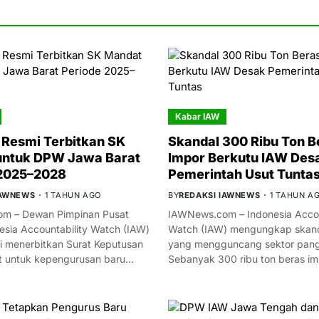
Kabar IAW
Resmi Terbitkan SK
Skandal 300 Ribu Ton B
untuk DPW Jawa Barat
Impor Berkutu IAW Des
 2025–2028
Pemerintah Usut Tunta
IAWNEWS
1 TAHUN AGO
BY
REDAKSI IAWNEWS
1 TAHUN A
m – Dewan Pimpinan Pusat
IAWNews.com – Indonesia Accou
esia Accountability Watch (IAW)
Watch (IAW) mengungkap skand
i menerbitkan Surat Keputusan
yang mengguncang sektor panga
t untuk kepengurusan baru…
Sebanyak 300 ribu ton beras i