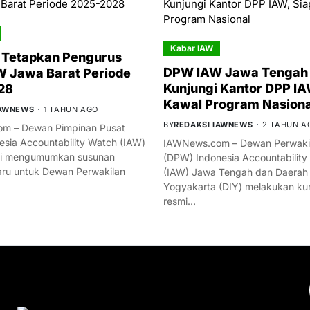
Kabar IAW
 Tetapkan Pengurus
DPW IAW Jawa Tengah 
 Jawa Barat Periode
Kunjungi Kantor DPP IA
28
Kawal Program Nasiona
IAWNEWS
1 TAHUN AGO
BY
REDAKSI IAWNEWS
2 TAHUN A
m – Dewan Pimpinan Pusat
esia Accountability Watch (IAW)
IAWNews.com – Dewan Perwakil
mi mengumumkan susunan
(DPW) Indonesia Accountability
ru untuk Dewan Perwakilan
(IAW) Jawa Tengah dan Daerah
Yogyakarta (DIY) melakukan ku
resmi…
YOU MIGHT LIKE