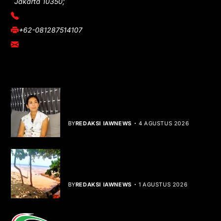
Jakarta 10350;
(021) 3908026
+62-081287514107
adm@iawnews.com
YOU MIGHT LIKE
Rocha Gibson Debut Lewat Single
Dibalik Tawaku Bergenre Slow Rock
BY
REDAKSI IAWNEWS
4 AGUSTUS 2026
Teluk Mata Ikan Keruh, Nelayan Soroti
Dampak Cut and Fill
BY
REDAKSI IAWNEWS
1 AGUSTUS 2026