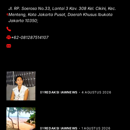
Jl. RP. Soeroso No.33, Lantai 3 Kav. 308 Kel. Cikini, Kec.
Menteng, Kota Jakarta Pusat, Daerah Khusus Ibukota
Jakarta 10350;
(021) 3908026
+62-081287514107
adm@iawnews.com
YOU MIGHT LIKE
Rocha Gibson Debut Lewat Single
Dibalik Tawaku Bergenre Slow Rock
BY
REDAKSI IAWNEWS
4 AGUSTUS 2026
Teluk Mata Ikan Keruh, Nelayan Soroti
Dampak Cut and Fill
BY
REDAKSI IAWNEWS
1 AGUSTUS 2026