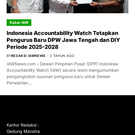
Kabar IAW
Indonesia Accountability Watch Tetapkan
Pengurus Baru DPW Jawa Tengah dan DIY
Periode 2025-2028
BY
REDAKSI IAWNEWS
2 TAHUN AGO
IAWNews.com – Dewan Pimpinan Pusat (DPP) Indonesia
Accountability Watch (IAW) secara resmi mengumumkan
pengangkatan susunan pengurus baru untuk Dewan
Perwakilan…
GET IN TOUCH
Kantor Redaksi :
Gedung Mandira