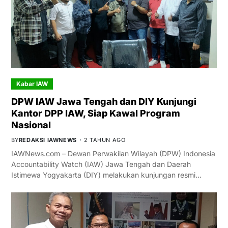
Kabar IAW
DPW IAW Jawa Tengah dan DIY Kunjungi
Kantor DPP IAW, Siap Kawal Program
Nasional
BY
REDAKSI IAWNEWS
2 TAHUN AGO
IAWNews.com – Dewan Perwakilan Wilayah (DPW) Indonesia
Accountability Watch (IAW) Jawa Tengah dan Daerah
Istimewa Yogyakarta (DIY) melakukan kunjungan resmi…