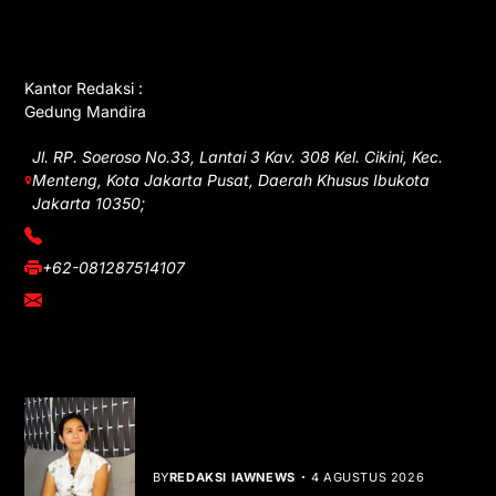
GET IN TOUCH
Kantor Redaksi :
Gedung Mandira
Jl. RP. Soeroso No.33, Lantai 3 Kav. 308 Kel. Cikini, Kec.
Menteng, Kota Jakarta Pusat, Daerah Khusus Ibukota
Jakarta 10350;
(021) 3908026
+62-081287514107
adm@iawnews.com
YOU MIGHT LIKE
Rocha Gibson Debut Lewat Single
Dibalik Tawaku Bergenre Slow Rock
BY
REDAKSI IAWNEWS
4 AGUSTUS 2026