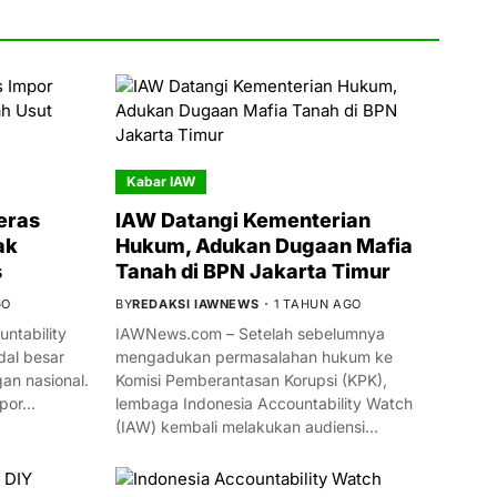
Kabar IAW
eras
IAW Datangi Kementerian
ak
Hukum, Adukan Dugaan Mafia
s
Tanah di BPN Jakarta Timur
GO
BY
REDAKSI IAWNEWS
1 TAHUN AGO
ntability
IAWNews.com – Setelah sebelumnya
al besar
mengadukan permasalahan hukum ke
n nasional.
Komisi Pemberantasan Korupsi (KPK),
mpor…
lembaga Indonesia Accountability Watch
(IAW) kembali melakukan audiensi…