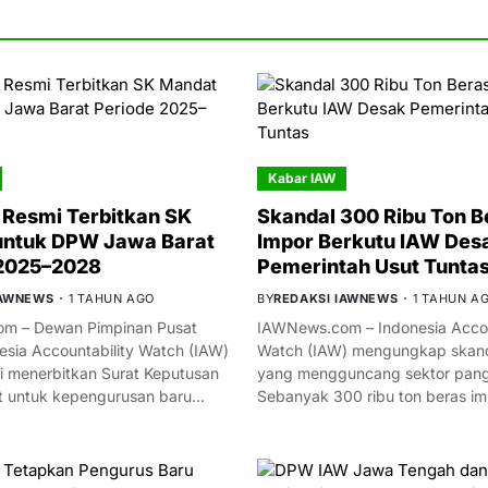
Kabar IAW
Resmi Terbitkan SK
Skandal 300 Ribu Ton B
untuk DPW Jawa Barat
Impor Berkutu IAW Des
 2025–2028
Pemerintah Usut Tunta
IAWNEWS
1 TAHUN AGO
BY
REDAKSI IAWNEWS
1 TAHUN A
m – Dewan Pimpinan Pusat
IAWNews.com – Indonesia Accou
esia Accountability Watch (IAW)
Watch (IAW) mengungkap skand
i menerbitkan Surat Keputusan
yang mengguncang sektor panga
t untuk kepengurusan baru…
Sebanyak 300 ribu ton beras i