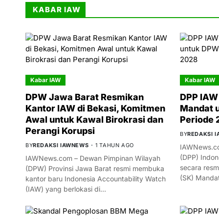
KABAR IAW
Kabar IAW
Kabar IAW
DPW Jawa Barat Resmikan
DPP IAW 
Kantor IAW di Bekasi, Komitmen
Mandat 
Awal untuk Kawal Birokrasi dan
Periode
Perangi Korupsi
BY
REDAKSI 
BY
REDAKSI IAWNEWS
1 TAHUN AGO
IAWNews.co
(DPP) Indon
IAWNews.com – Dewan Pimpinan Wilayah
secara resm
(DPW) Provinsi Jawa Barat resmi membuka
(SK) Manda
kantor baru Indonesia Accountability Watch
(IAW) yang berlokasi di…