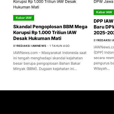
Kabar IAW
Kabar IAW
DPP IAW
Skandal Pengoplosan BBM Mega
Baru DPW
Korupsi Rp 1.000 Triliun IAW
2025-20
Desak Hukuman Mati
BY
REDAKSI 
BY
REDAKSI IAWNEWS
1 TAHUN AGO
IAWNews.co
(DPP) Indon
IAWNews.com – Masyarakat Indonesia saat
secara res
ini tengah menghadapi skandal kejahatan
pengurus ba
besar berupa pengoplosan Bahan Bakar
Wilayah…
Minyak (BBM). Dugaan kejahatan ini…
GET IN TOUCH