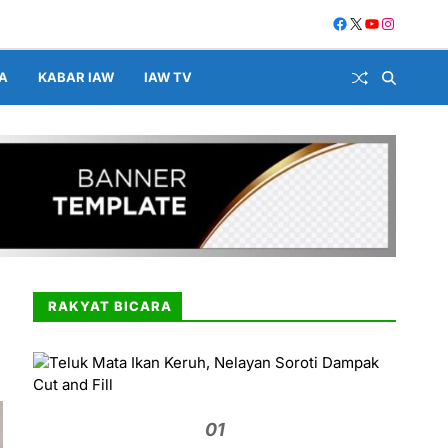
A
KABAR IAW
IAW TV
RAKYAT BICARA
01