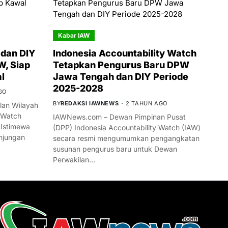
Kabar IAW
dan DIY
Indonesia Accountability Watch
W, Siap
Tetapkan Pengurus Baru DPW
l
Jawa Tengah dan DIY Periode
2025-2028
GO
BY
REDAKSI IAWNEWS
2 TAHUN AGO
an Wilayah
 Watch
IAWNews.com – Dewan Pimpinan Pusat
 Istimewa
(DPP) Indonesia Accountability Watch (IAW)
njungan
secara resmi mengumumkan pengangkatan
susunan pengurus baru untuk Dewan
Perwakilan…