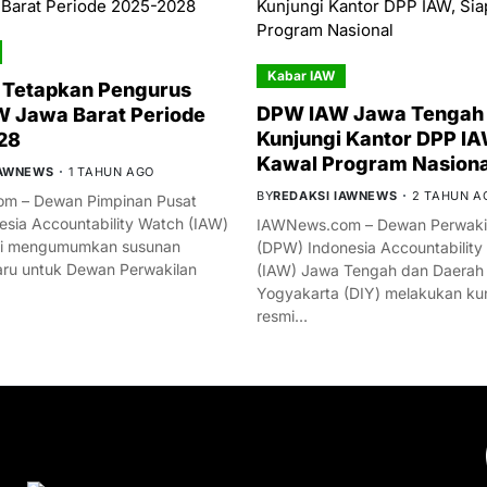
Kabar IAW
 Tetapkan Pengurus
DPW IAW Jawa Tengah 
 Jawa Barat Periode
Kunjungi Kantor DPP IA
28
Kawal Program Nasiona
IAWNEWS
1 TAHUN AGO
BY
REDAKSI IAWNEWS
2 TAHUN A
m – Dewan Pimpinan Pusat
esia Accountability Watch (IAW)
IAWNews.com – Dewan Perwakil
mi mengumumkan susunan
(DPW) Indonesia Accountability
ru untuk Dewan Perwakilan
(IAW) Jawa Tengah dan Daerah
Yogyakarta (DIY) melakukan ku
resmi…
YOU MIGHT LIKE