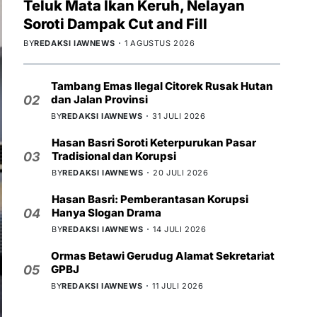
Teluk Mata Ikan Keruh, Nelayan
Soroti Dampak Cut and Fill
BY
REDAKSI IAWNEWS
1 AGUSTUS 2026
Tambang Emas Ilegal Citorek Rusak Hutan
dan Jalan Provinsi
02
BY
REDAKSI IAWNEWS
31 JULI 2026
Hasan Basri Soroti Keterpurukan Pasar
Tradisional dan Korupsi
03
BY
REDAKSI IAWNEWS
20 JULI 2026
Hasan Basri: Pemberantasan Korupsi
Hanya Slogan Drama
04
BY
REDAKSI IAWNEWS
14 JULI 2026
Ormas Betawi Gerudug Alamat Sekretariat
GPBJ
05
BY
REDAKSI IAWNEWS
11 JULI 2026