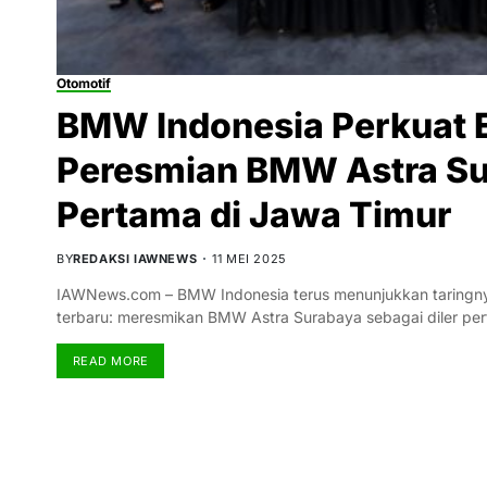
Otomotif
BMW Indonesia Perkuat E
Peresmian BMW Astra Sur
Pertama di Jawa Timur
BY
REDAKSI IAWNEWS
11 MEI 2025
IAWNews.com – BMW Indonesia terus menunjukkan taringnya
terbaru: meresmikan BMW Astra Surabaya sebagai diler p
READ MORE