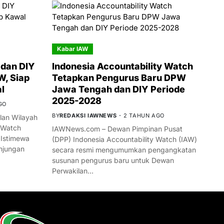
Kabar IAW
dan DIY
Indonesia Accountability Watch
W, Siap
Tetapkan Pengurus Baru DPW
l
Jawa Tengah dan DIY Periode
2025-2028
GO
BY
REDAKSI IAWNEWS
2 TAHUN AGO
an Wilayah
 Watch
IAWNews.com – Dewan Pimpinan Pusat
 Istimewa
(DPP) Indonesia Accountability Watch (IAW)
njungan
secara resmi mengumumkan pengangkatan
susunan pengurus baru untuk Dewan
Perwakilan…