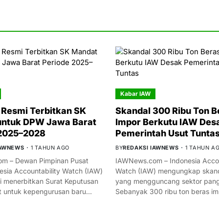
Kabar IAW
Resmi Terbitkan SK
Skandal 300 Ribu Ton B
untuk DPW Jawa Barat
Impor Berkutu IAW Des
 2025–2028
Pemerintah Usut Tunta
IAWNEWS
1 TAHUN AGO
BY
REDAKSI IAWNEWS
1 TAHUN A
m – Dewan Pimpinan Pusat
IAWNews.com – Indonesia Accou
esia Accountability Watch (IAW)
Watch (IAW) mengungkap skand
i menerbitkan Surat Keputusan
yang mengguncang sektor panga
t untuk kepengurusan baru…
Sebanyak 300 ribu ton beras i