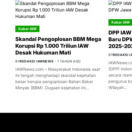
Kabar IAW
Kabar IAW
DPP IAW
Skandal Pengoplosan BBM Mega
Baru DPW
Korupsi Rp 1.000 Triliun IAW
2025-20
Desak Hukuman Mati
BY
REDAKSI 
BY
REDAKSI IAWNEWS
1 TAHUN AGO
IAWNews.co
(DPP) Indon
IAWNews.com – Masyarakat Indonesia saat
secara res
ini tengah menghadapi skandal kejahatan
pengurus ba
besar berupa pengoplosan Bahan Bakar
Wilayah…
Minyak (BBM). Dugaan kejahatan ini…
GET IN TOUCH