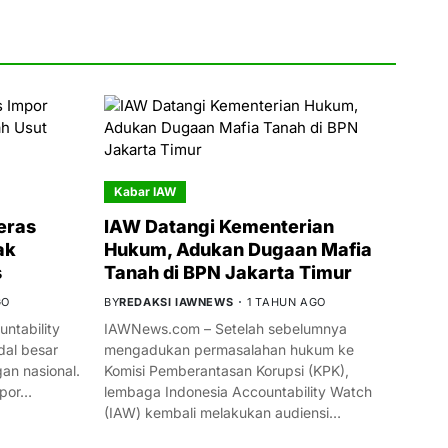
Kabar IAW
eras
IAW Datangi Kementerian
ak
Hukum, Adukan Dugaan Mafia
s
Tanah di BPN Jakarta Timur
GO
BY
REDAKSI IAWNEWS
1 TAHUN AGO
ntability
IAWNews.com – Setelah sebelumnya
al besar
mengadukan permasalahan hukum ke
n nasional.
Komisi Pemberantasan Korupsi (KPK),
mpor…
lembaga Indonesia Accountability Watch
(IAW) kembali melakukan audiensi…