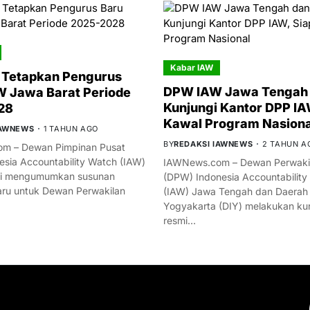
Kabar IAW
 Tetapkan Pengurus
DPW IAW Jawa Tengah 
 Jawa Barat Periode
Kunjungi Kantor DPP IA
28
Kawal Program Nasiona
IAWNEWS
1 TAHUN AGO
BY
REDAKSI IAWNEWS
2 TAHUN A
m – Dewan Pimpinan Pusat
esia Accountability Watch (IAW)
IAWNews.com – Dewan Perwakil
mi mengumumkan susunan
(DPW) Indonesia Accountability
ru untuk Dewan Perwakilan
(IAW) Jawa Tengah dan Daerah
Yogyakarta (DIY) melakukan ku
resmi…
YOU MIGHT LIKE