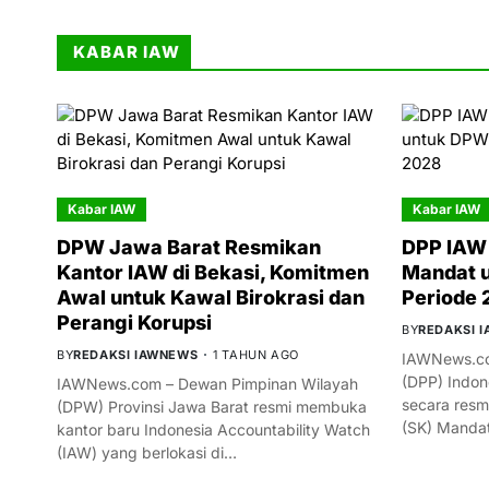
KABAR IAW
Kabar IAW
Kabar IAW
DPW Jawa Barat Resmikan
DPP IAW 
Kantor IAW di Bekasi, Komitmen
Mandat 
Awal untuk Kawal Birokrasi dan
Periode
Perangi Korupsi
BY
REDAKSI 
BY
REDAKSI IAWNEWS
1 TAHUN AGO
IAWNews.co
(DPP) Indon
IAWNews.com – Dewan Pimpinan Wilayah
secara resm
(DPW) Provinsi Jawa Barat resmi membuka
(SK) Manda
kantor baru Indonesia Accountability Watch
(IAW) yang berlokasi di…