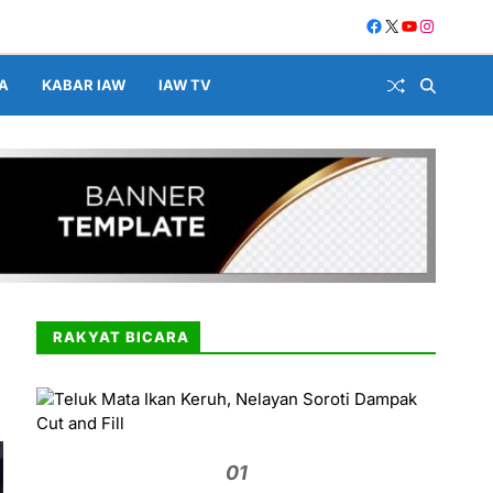
A
KABAR IAW
IAW TV
RAKYAT BICARA
01