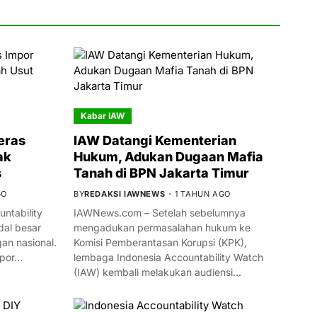
Kabar IAW
eras
IAW Datangi Kementerian
ak
Hukum, Adukan Dugaan Mafia
s
Tanah di BPN Jakarta Timur
GO
BY
REDAKSI IAWNEWS
1 TAHUN AGO
ntability
IAWNews.com – Setelah sebelumnya
al besar
mengadukan permasalahan hukum ke
n nasional.
Komisi Pemberantasan Korupsi (KPK),
mpor…
lembaga Indonesia Accountability Watch
(IAW) kembali melakukan audiensi…