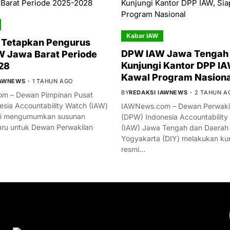
Kabar IAW
 Tetapkan Pengurus
DPW IAW Jawa Tengah 
 Jawa Barat Periode
Kunjungi Kantor DPP IA
28
Kawal Program Nasiona
IAWNEWS
1 TAHUN AGO
BY
REDAKSI IAWNEWS
2 TAHUN A
m – Dewan Pimpinan Pusat
esia Accountability Watch (IAW)
IAWNews.com – Dewan Perwakil
mi mengumumkan susunan
(DPW) Indonesia Accountability
ru untuk Dewan Perwakilan
(IAW) Jawa Tengah dan Daerah
Yogyakarta (DIY) melakukan ku
resmi…
YOU MIGHT LIKE