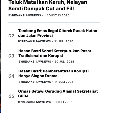
Teluk Mata Ikan Keruh, Nelayan
Soroti Dampak Cut and Fill
BY
REDAKSI IAWNEWS
1 AGUSTUS 2026
Tambang Emas Ilegal Citorek Rusak Hutan
dan Jalan Provinsi
02
BY
REDAKSI IAWNEWS
31 JULI 2026
Hasan Basri Soroti Keterpurukan Pasar
Tradisional dan Korupsi
03
BY
REDAKSI IAWNEWS
20 JULI 2026
Hasan Basri: Pemberantasan Korupsi
Hanya Slogan Drama
04
BY
REDAKSI IAWNEWS
14 JULI 2026
Ormas Betawi Gerudug Alamat Sekretariat
GPBJ
05
BY
REDAKSI IAWNEWS
11 JULI 2026