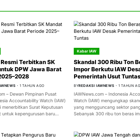
Kabar IAW
Resmi Terbitkan SK
Skandal 300 Ribu Ton B
untuk DPW Jawa Barat
Impor Berkutu IAW Des
 2025–2028
Pemerintah Usut Tunta
IAWNEWS
1 TAHUN AGO
BY
REDAKSI IAWNEWS
1 TAHUN A
m – Dewan Pimpinan Pusat
IAWNews.com – Indonesia Accou
esia Accountability Watch (IAW)
Watch (IAW) mengungkap skand
i menerbitkan Surat Keputusan
yang mengguncang sektor panga
t untuk kepengurusan baru…
Sebanyak 300 ribu ton beras i