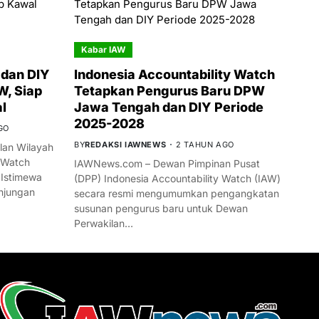
Kabar IAW
dan DIY
Indonesia Accountability Watch
W, Siap
Tetapkan Pengurus Baru DPW
l
Jawa Tengah dan DIY Periode
2025-2028
GO
BY
REDAKSI IAWNEWS
2 TAHUN AGO
an Wilayah
 Watch
IAWNews.com – Dewan Pimpinan Pusat
 Istimewa
(DPP) Indonesia Accountability Watch (IAW)
njungan
secara resmi mengumumkan pengangkatan
susunan pengurus baru untuk Dewan
Perwakilan…