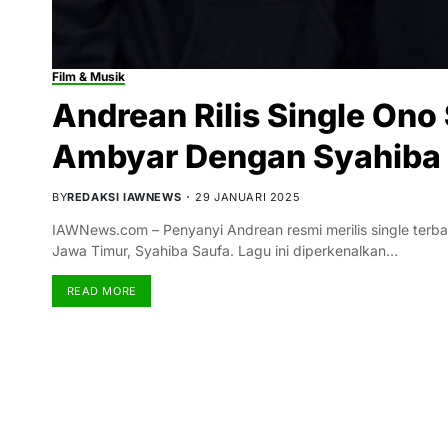
Film & Musik
Andrean Rilis Single Ono
Ambyar Dengan Syahiba
BY
REDAKSI IAWNEWS
29 JANUARI 2025
IAWNews.com – Penyanyi Andrean resmi merilis single terb
Jawa Timur, Syahiba Saufa. Lagu ini diperkenalkan…
READ MORE