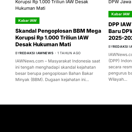
Kabar IAW
Kabar IAW
DPP IAW
Skandal Pengoplosan BBM Mega
Baru DPW
Korupsi Rp 1.000 Triliun IAW
2025-20
Desak Hukuman Mati
BY
REDAKSI 
BY
REDAKSI IAWNEWS
1 TAHUN AGO
IAWNews.co
(DPP) Indon
IAWNews.com – Masyarakat Indonesia saat
secara res
ini tengah menghadapi skandal kejahatan
pengurus ba
besar berupa pengoplosan Bahan Bakar
Wilayah…
Minyak (BBM). Dugaan kejahatan ini…
GET IN TOUCH