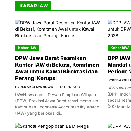
KABAR IAW
Kabar IAW
Kabar IAW
DPW Jawa Barat Resmikan
DPP IAW 
Kantor IAW di Bekasi, Komitmen
Mandat 
Awal untuk Kawal Birokrasi dan
Periode
Perangi Korupsi
BY
REDAKSI 
BY
REDAKSI IAWNEWS
1 TAHUN AGO
IAWNews.co
(DPP) Indon
IAWNews.com – Dewan Pimpinan Wilayah
secara resm
(DPW) Provinsi Jawa Barat resmi membuka
(SK) Manda
kantor baru Indonesia Accountability Watch
(IAW) yang berlokasi di…