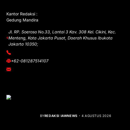
Kantor Redaksi :
Gedung Mandira
Jl. RP. Soeroso No.33, Lantai 3 Kav. 308 Kel. Cikini, Kec.
Menteng, Kota Jakarta Pusat, Daerah Khusus Ibukota
Jakarta 10350;
(021) 3908026
+62-081287514107
adm@iawnews.com
YOU MIGHT LIKE
Rocha Gibson Debut Lewat Single
Dibalik Tawaku Bergenre Slow Rock
BY
REDAKSI IAWNEWS
4 AGUSTUS 2026